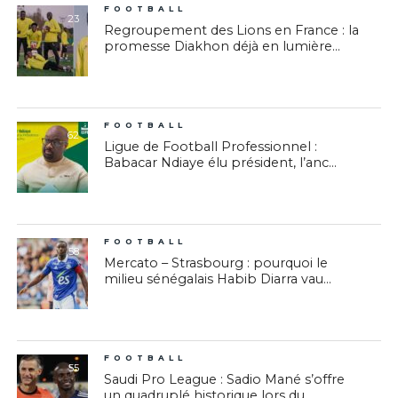
FOOTBALL
23
Regroupement des Lions en France : la
promesse Diakhon déjà en lumière...
FOOTBALL
62
Ligue de Football Professionnel :
Babacar Ndiaye élu président, l’anc...
FOOTBALL
58
Mercato – Strasbourg : pourquoi le
milieu sénégalais Habib Diarra vau...
FOOTBALL
55
Saudi Pro League : Sadio Mané s’offre
un quadruplé historique lors du...