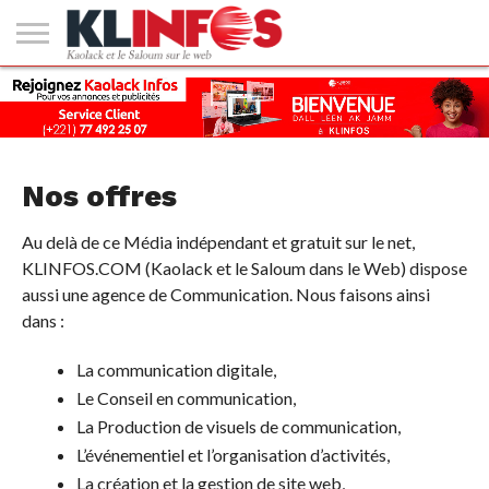
#2
(PAS
KAOLACK
POLITIQUE
ECONOMIE
SOCIÉTÉ
CULTURE
PEOPLE
SPORT
SANTÉ
AFRIQUE
INTERNATIONAL
EMPLOI &
DE
FORMATION
TITRE)
Nos offres
Au delà de ce Média indépendant et gratuit sur le net,
KLINFOS.COM (Kaolack et le Saloum dans le Web) dispose
aussi une agence de Communication. Nous faisons ainsi
dans :
La communication digitale,
Le Conseil en communication,
La Production de visuels de communication,
L’événementiel et l’organisation d’activités,
La création et la gestion de site web,