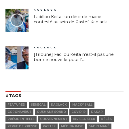
KAOLACK
76
Fadillou Keita : un désir de mairie
contesté au sein de Pastef-Kaolack...
KAOLACK
87
[Tribune] Fadilou Keïta n’est-il pas une
bonne nouvelle pour l’...
#TAGS
FEATURED
SÉNÉGAL
KAOLACK
MACKY SALL
CORONAVIRUS
OUSMANE SONKO
COVID 19
DAKAR
PRÉSIDENTIELLE
GOUVERNEMENT
IDRISSA SECK
DÉCÈS
REVUE DE PRESSE
PASTEF
MÉDINA BAYE
SADIO MANÉ