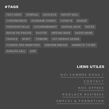
#TAGS
FEATURED
SÉNÉGAL
KAOLACK
MACKY SALL
CORONAVIRUS
OUSMANE SONKO
COVID 19
DAKAR
PRÉSIDENTIELLE
GOUVERNEMENT
IDRISSA SECK
DÉCÈS
REVUE DE PRESSE
PASTEF
MÉDINA BAYE
SADIO MANÉ
FRANCE
MORT
TRIBUNE
GUY MARIUS SAGNA
CONSEIL DES MINISTRES
SERIGNE MBOUP
AMINATA TOURÉ
KHALIFA SALL
APR
LIENS UTILES
QUI SOMMES NOUS ?
CONTACT
NOS OFFRES
KAOLACK BUSINESS
EMPLOI & FORMATION