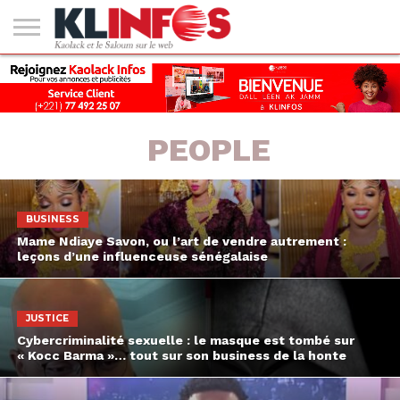
#2
(PAS
KAOLACK
POLITIQUE
ECONOMIE
SOCIÉTÉ
CULTURE
PEOPLE
SPORT
SANTÉ
AFRIQUE
INTERNATIONAL
EMPLOI &
DE
FORMATION
TITRE)
PEOPLE
BUSINESS
Mame Ndiaye Savon, ou l’art de vendre autrement :
leçons d’une influenceuse sénégalaise
JUSTICE
Cybercriminalité sexuelle : le masque est tombé sur
« Kocc Barma »… tout sur son business de la honte