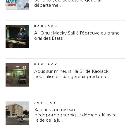
Senghor, élu Secrétaire général
départeme...
KAOLACK
16
À l’Onu : Macky Sall à l’épreuve du grand
oral des États...
KAOLACK
65
Abus sur mineurs : la Br de Kaolack
neutralise un dangereux prédateur...
JUSTICE
77
Kaolack : un réseau
pédopornographique démantelé avec
l’aide de la ju...