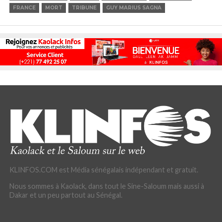
FRANCE
MORT
TRIBUNE
GUY MARIUS SAGNA
KLINFOS.COM est Média sénégalais indépendant et gratuit.
Nous sommes à Kaolack, dans tout le Sine-Saloum mais aussi à
Dakar et un peu partout au Sénégal.