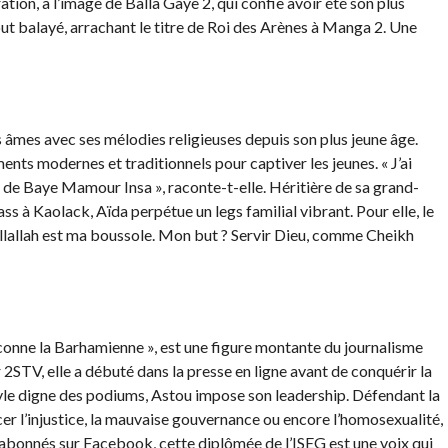
ion, à l’image de Balla Gaye 2, qui confie avoir été son plus
 tout balayé, arrachant le titre de Roi des Arènes à Manga 2. Une
 âmes avec ses mélodies religieuses depuis son plus jeune âge.
ents modernes et traditionnels pour captiver les jeunes. « J’ai
 de Baye Mamour Insa », raconte-t-elle. Héritière de sa grand-
 à Kaolack, Aïda perpétue un legs familial vibrant. Pour elle, le
ha Illallah est ma boussole. Mon but ? Servir Dieu, comme Cheikh
onne la Barhamienne », est une figure montante du journalisme
 2STV, elle a débuté dans la presse en ligne avant de conquérir la
tyle digne des podiums, Astou impose son leadership. Défendant la
ncer l’injustice, la mauvaise gouvernance ou encore l’homosexualité,
 abonnés sur Facebook, cette diplômée de l’ISEG est une voix qui