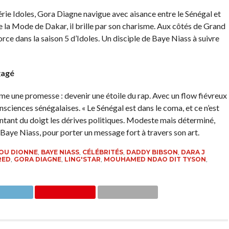
érie Idoles, Gora Diagne navigue avec aisance entre le Sénégal et
 la Mode de Dakar, il brille par son charisme. Aux côtés de Grand
orce dans la saison 5 d’Idoles. Un disciple de Baye Niass à suivre
gagé
me une promesse : devenir une étoile du rap. Avec un flow fiévreux
consciences sénégalaises. « Le Sénégal est dans le coma, et ce n’est
ointant du doigt les dérives politiques. Modeste mais déterminé,
ar Baye Niass, pour porter un message fort à travers son art.
OU DIONNE
,
BAYE NIASS
,
CÉLÉBRITÉS
,
DADDY BIBSON
,
DARA J
RED
,
GORA DIAGNE
,
LING'STAR
,
MOUHAMED NDAO DIT TYSON
,