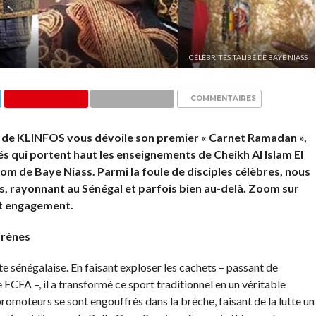
CÉLÉBRITÉS TALIBÉ DE BAYE NIASS
COMMENTAIRES
n de KLINFOS vous dévoile son premier « Carnet Ramadan »,
s qui portent haut les enseignements de Cheikh Al Islam El
nom de Baye Niass. Parmi la foule de disciples célèbres, nous
s, rayonnant au Sénégal et parfois bien au-delà. Zoom sur
 et engagement.
arènes
tte sénégalaise. En faisant exploser les cachets – passant de
 FCFA –, il a transformé ce sport traditionnel en un véritable
 promoteurs se sont engouffrés dans la brèche, faisant de la lutte un