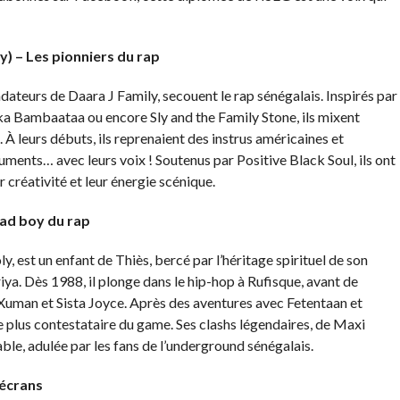
) – Les pionniers du rap
teurs de Daara J Family, secouent le rap sénégalais. Inspirés par
 Bambaataa ou encore Sly and the Family Stone, ils mixent
. À leurs débuts, ils reprenaient des instrus américaines et
ruments… avec leurs voix ! Soutenus par Positive Black Soul, ils ont
 créativité et leur énergie scénique.
bad boy du rap
 est un enfant de Thiès, bercé par l’héritage spirituel de son
a. Dès 1988, il plonge dans le hip-hop à Rufisque, avant de
 Xuman et Sista Joyce. Après des aventures avec Fetentaan et
 plus contestataire du game. Ses clashs légendaires, de Maxi
able, adulée par les fans de l’underground sénégalais.
 écrans