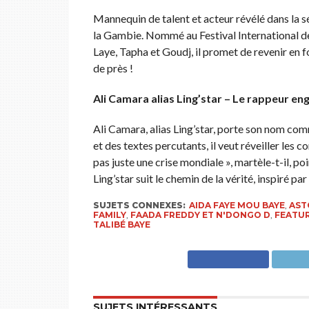
Mannequin de talent et acteur révélé dans la s
la Gambie. Nommé au Festival International de
Laye, Tapha et Goudj, il promet de revenir en f
de près !
Ali Camara alias Ling’star – Le rappeur en
Ali Camara, alias Ling’star, porte son nom com
et des textes percutants, il veut réveiller les 
pas juste une crise mondiale », martèle-t-il, p
Ling’star suit le chemin de la vérité, inspiré p
SUJETS CONNEXES:
AIDA FAYE MOU BAYE
,
AST
FAMILY
,
FAADA FREDDY ET N'DONGO D
,
FEATU
TALIBÉ BAYE
SUJETS INTÉRESSANTS