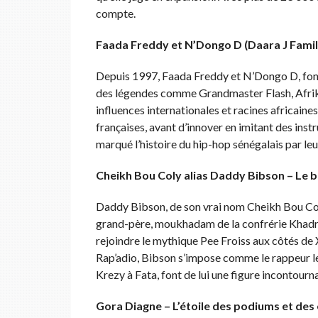
compte.
Faada Freddy et N’Dongo D (Daara J Family
Depuis 1997, Faada Freddy et N’Dongo D, fonda
des légendes comme Grandmaster Flash, Afrika
influences internationales et racines africaines
françaises, avant d’innover en imitant des inst
marqué l’histoire du hip-hop sénégalais par leur
Cheikh Bou Coly alias Daddy Bibson – Le 
Daddy Bibson, de son vrai nom Cheikh Bou Coly,
grand-père, moukhadam de la confrérie Khadriy
rejoindre le mythique Pee Froiss aux côtés de
Rap’adio, Bibson s’impose comme le rappeur le
Krezy à Fata, font de lui une figure incontourn
Gora Diagne – L’étoile des podiums et des