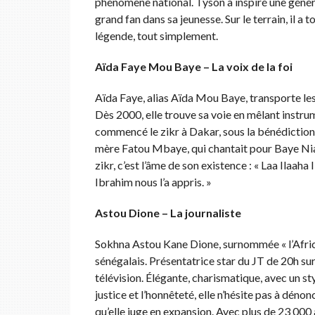
phénomène national. Tyson a inspiré une générat
grand fan dans sa jeunesse. Sur le terrain, il a
légende, tout simplement.
Aïda Faye Mou Baye – La voix de la foi
Aïda Faye, alias Aïda Mou Baye, transporte les
Dès 2000, elle trouve sa voie en mêlant instrum
commencé le zikr à Dakar, sous la bénédiction
mère Fatou Mbaye, qui chantait pour Baye Niass
zikr, c’est l’âme de son existence : « Laa Ilaa
Ibrahim nous l’a appris. »
Astou Dione – La journaliste
Sokhna Astou Kane Dione, surnommée « l’Afric
sénégalais. Présentatrice star du JT de 20h sur
télévision. Élégante, charismatique, avec un s
justice et l’honnêteté, elle n’hésite pas à déno
qu’elle juge en expansion. Avec plus de 23 000