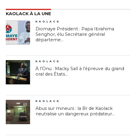
KAOLACK À LA UNE
KAOLACK
11
Diomaye Président : Papa Ibrahima
Senghor, élu Secrétaire général
départeme...
KAOLACK
16
À l’Onu : Macky Sall à l’épreuve du grand
oral des États...
KAOLACK
65
Abus sur mineurs : la Br de Kaolack
neutralise un dangereux prédateur...