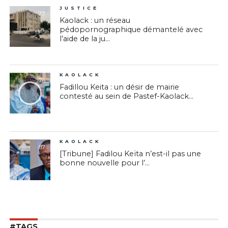
JUSTICE
77
Kaolack : un réseau
pédopornographique démantelé avec
l’aide de la ju...
KAOLACK
76
Fadillou Keita : un désir de mairie
contesté au sein de Pastef-Kaolack...
KAOLACK
87
[Tribune] Fadilou Keïta n’est-il pas une
bonne nouvelle pour l’...
#TAGS