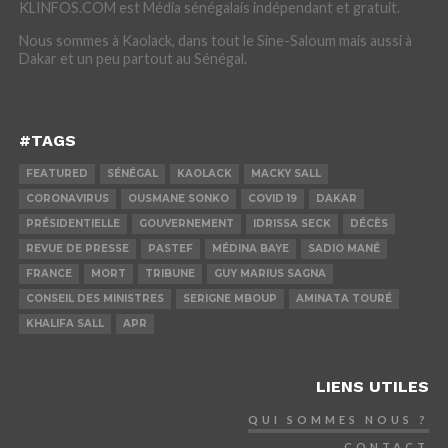
KLINFOS.COM est Média sénégalais indépendant et gratuit.
Nous sommes à Kaolack, dans tout le Sine-Saloum mais aussi à
Dakar et un peu partout au Sénégal.
#TAGS
FEATURED
SÉNÉGAL
KAOLACK
MACKY SALL
CORONAVIRUS
OUSMANE SONKO
COVID 19
DAKAR
PRÉSIDENTIELLE
GOUVERNEMENT
IDRISSA SECK
DÉCÈS
REVUE DE PRESSE
PASTEF
MÉDINA BAYE
SADIO MANÉ
FRANCE
MORT
TRIBUNE
GUY MARIUS SAGNA
CONSEIL DES MINISTRES
SERIGNE MBOUP
AMINATA TOURÉ
KHALIFA SALL
APR
LIENS UTILES
QUI SOMMES NOUS ?
CONTACT