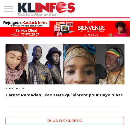
#2
(PAS
KAOLACK
POLITIQUE
ECONOMIE
SOCIÉTÉ
CULTURE
PEOPLE
SPORT
SANTÉ
AFRIQUE
INTERNATIONAL
EMPLOI &
DE
FORMATION
TITRE)
PEOPLE
Carnet Ramadan : ces stars qui vibrent pour Baye Niass
PLUS DE SUJETS