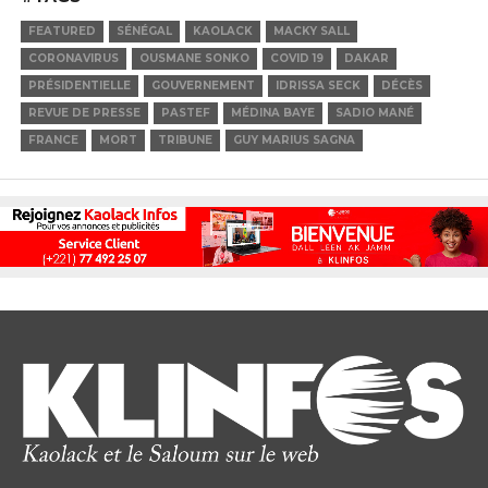
FEATURED
SÉNÉGAL
KAOLACK
MACKY SALL
CORONAVIRUS
OUSMANE SONKO
COVID 19
DAKAR
PRÉSIDENTIELLE
GOUVERNEMENT
IDRISSA SECK
DÉCÈS
REVUE DE PRESSE
PASTEF
MÉDINA BAYE
SADIO MANÉ
FRANCE
MORT
TRIBUNE
GUY MARIUS SAGNA