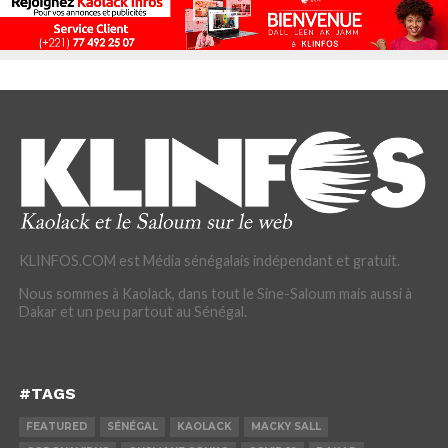
KLINFOS.COM est Média sénégalais indépendant et gratuit.
Nous sommes à Kaolack, dans tout le Sine-Saloum mais aussi à
Dakar et un peu partout au Sénégal.
#TAGS
FEATURED
SÉNÉGAL
KAOLACK
MACKY SALL