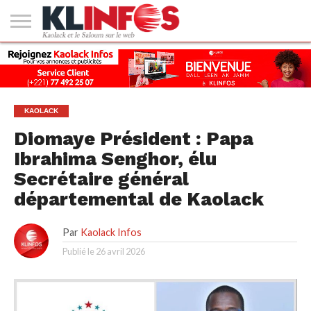
#2
(PAS
KAOLACK
POLITIQUE
ECONOMIE
SOCIÉTÉ
CULTURE
PEOPLE
SPORT
SANTÉ
AFRIQUE
INTERNATIONAL
EMPLOI &
DE
FORMATION
TITRE)
KAOLACK
Diomaye Président : Papa
Ibrahima Senghor, élu
Secrétaire général
départemental de Kaolack
Par
Kaolack Infos
Publié le
26 avril 2026