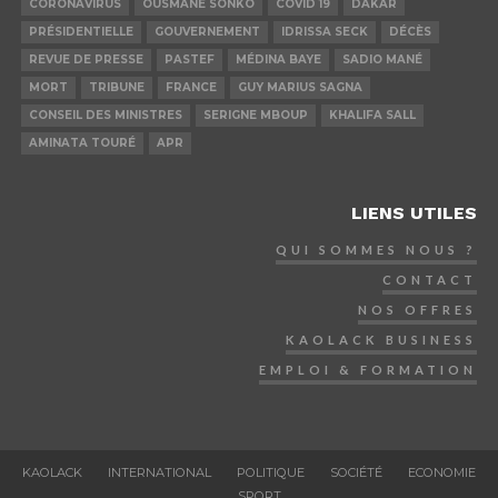
CORONAVIRUS
OUSMANE SONKO
COVID 19
DAKAR
PRÉSIDENTIELLE
GOUVERNEMENT
IDRISSA SECK
DÉCÈS
REVUE DE PRESSE
PASTEF
MÉDINA BAYE
SADIO MANÉ
MORT
TRIBUNE
FRANCE
GUY MARIUS SAGNA
CONSEIL DES MINISTRES
SERIGNE MBOUP
KHALIFA SALL
AMINATA TOURÉ
APR
LIENS UTILES
QUI SOMMES NOUS ?
CONTACT
NOS OFFRES
KAOLACK BUSINESS
EMPLOI & FORMATION
KAOLACK
INTERNATIONAL
POLITIQUE
SOCIÉTÉ
ECONOMIE
SPORT