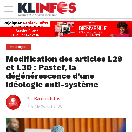
#2
(PAS
KAOLACK
POLITIQUE
ECONOMIE
SOCIÉTÉ
CULTURE
PEOPLE
SPORT
SANTÉ
AFRIQUE
INTERNATIONAL
EMPLOI &
DE
FORMATION
TITRE)
POLITIQUE
Modification des articles L29
et L30 : Pastef, la
dégénérescence d’une
idéologie anti-système
Par
Kaolack Infos
Publié le
26 avril 2026