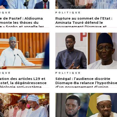
IQUE
POLITIQUE
e de Pastef : Aldiouma
Rupture au sommet de l’Etat :
monte les thèses du
Aminata Touré défend le
e » Sonko et appelle les
gouvernement Diomaye et
otes » à rejoindre Diomaye
appelle Pastef à privilégier « les
intérêts du Sénégal »
IQUE
POLITIQUE
ation des articles L29 et
Sénégal : l’audience discrète
astef, la dégénérescence
Diomaye-Ba relance l’hypothès
déologie anti-système
d’un gouvernement d’union
nationale