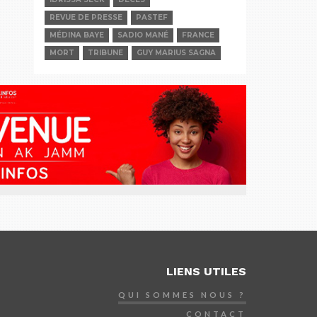
REVUE DE PRESSE
PASTEF
MÉDINA BAYE
SADIO MANÉ
FRANCE
MORT
TRIBUNE
GUY MARIUS SAGNA
LIENS UTILES
QUI SOMMES NOUS ?
CONTACT