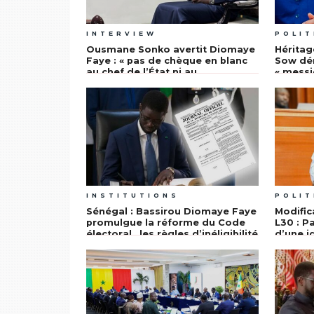
INTERVIEW
POLIT
Ousmane Sonko avertit Diomaye
Héritag
Faye : « pas de chèque en blanc
Sow dé
au chef de l’État ni au
« messi
gouvernement »
« patri
INSTITUTIONS
POLIT
Sénégal : Bassirou Diomaye Faye
Modific
promulgue la réforme du Code
L30 : P
électoral…les règles d’inéligibilité
d’une i
revues et encadrées