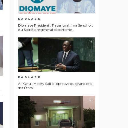
KAOLACK
Diomaye Président : Papa Ibrahima Senghor,
élu Secrétaire général départeme...
16
KAOLACK
À l’Onu : Macky Sall à l’épreuve du grand oral
des États...
e
65