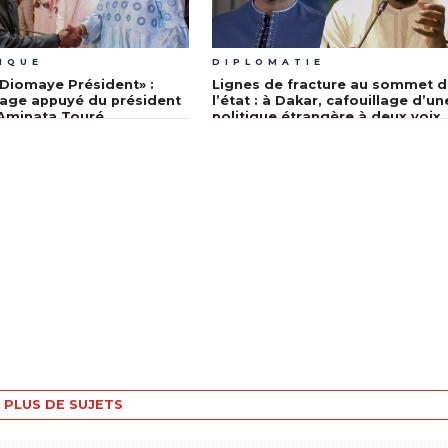
IQUE
DIPLOMATIE
Diomaye Président» :
Lignes de fracture au sommet 
age appuyé du président
l’état : à Dakar, cafouillage d’un
Aminata Touré
politique étrangère à deux voix
PLUS DE SUJETS