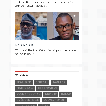
Fadillou Keita : un désir de mairie contesté au
sein de Pastef-Kaolack...
87
KAOLACK
[Tribune] Fadilou Keïta n’est-il pas une bonne
nouvelle pour l’...
#TAGS
FEATURED
SÉNÉGAL
KAOLACK
MACKY SALL
CORONAVIRUS
OUSMANE SONKO
COVID 19
DAKAR
PRÉSIDENTIELLE
GOUVERNEMENT
IDRISSA SECK
DÉCÈS