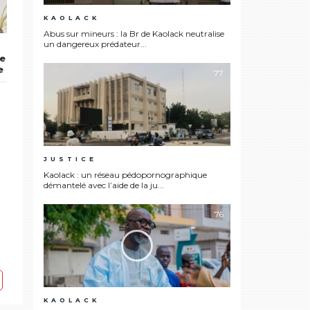
KAOLACK
Abus sur mineurs : la Br de Kaolack neutralise
un dangereux prédateur...
de
e
77
JUSTICE
Kaolack : un réseau pédopornographique
démantelé avec l’aide de la ju...
76
KAOLACK