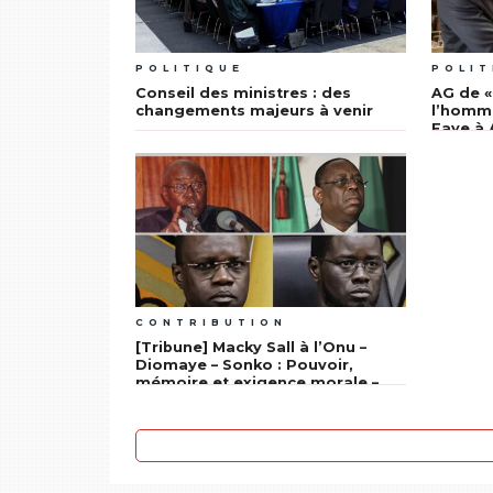
POLITIQUE
POLIT
Conseil des ministres : des
AG de «
changements majeurs à venir
l’homm
Faye à 
CONTRIBUTION
[Tribune] Macky Sall à l’Onu –
Diomaye – Sonko : Pouvoir,
mémoire et exigence morale –
Par Sidy Djimby NDAO