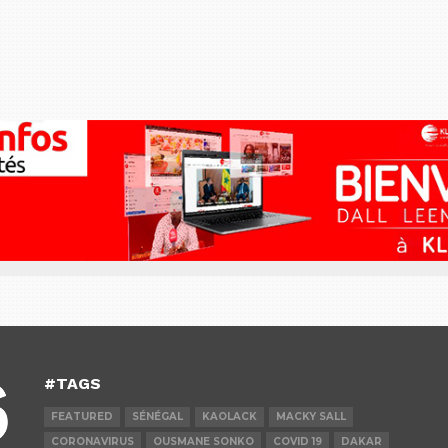
#TAGS
FEATURED
SÉNÉGAL
KAOLACK
MACKY SALL
CORONAVIRUS
OUSMANE SONKO
COVID 19
DAKAR