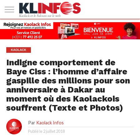
#2
(PAS
KAOLACK
POLITIQUE
ECONOMIE
SOCIÉTÉ
CULTURE
PEOPLE
SPORT
SANTÉ
AFRIQUE
INTERNATIONAL
EMPLOI &
DE
FORMATION
TITRE)
KAOLACK
Indigne comportement de
Baye Ciss : l’homme d’affaire
gaspille des millions pour son
anniversaire à Dakar au
moment où des Kaolackois
souffrent (Texte et Photos)
Par
Kaolack Infos
Publié le
2 juillet 2018