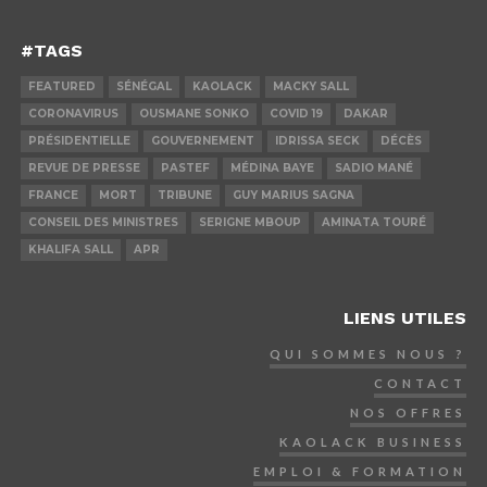
#TAGS
FEATURED
SÉNÉGAL
KAOLACK
MACKY SALL
CORONAVIRUS
OUSMANE SONKO
COVID 19
DAKAR
PRÉSIDENTIELLE
GOUVERNEMENT
IDRISSA SECK
DÉCÈS
REVUE DE PRESSE
PASTEF
MÉDINA BAYE
SADIO MANÉ
FRANCE
MORT
TRIBUNE
GUY MARIUS SAGNA
CONSEIL DES MINISTRES
SERIGNE MBOUP
AMINATA TOURÉ
KHALIFA SALL
APR
LIENS UTILES
QUI SOMMES NOUS ?
CONTACT
NOS OFFRES
KAOLACK BUSINESS
EMPLOI & FORMATION