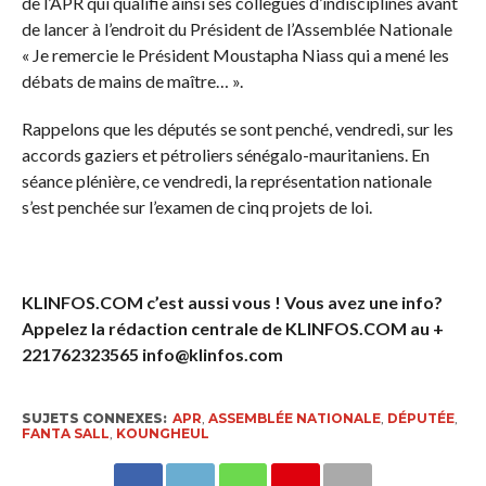
de l’APR qui qualifie ainsi ses collègues d’indisciplinés avant
de lancer à l’endroit du Président de l’Assemblée Nationale
« Je remercie le Président Moustapha Niass qui a mené les
débats de mains de maître… ».
Rappelons que les députés se sont penché, vendredi, sur les
accords gaziers et pétroliers sénégalo-mauritaniens. En
séance plénière, ce vendredi, la représentation nationale
s’est penchée sur l’examen de cinq projets de loi.
KLINFOS.COM c’est aussi vous ! Vous avez une info?
Appelez la rédaction centrale de KLINFOS.COM au +
221762323565 info@klinfos.com
SUJETS CONNEXES:
APR
,
ASSEMBLÉE NATIONALE
,
DÉPUTÉE
,
FANTA SALL
,
KOUNGHEUL