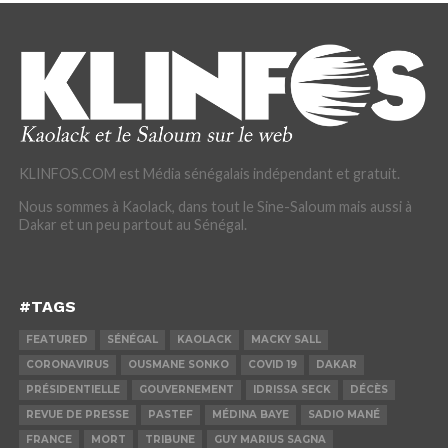
KLINFOS.COM est Média sénégalais indépendant et gratuit.
Nous sommes à Kaolack, dans tout le Sine-Saloum mais aussi à
Dakar et un peu partout au Sénégal.
#TAGS
FEATURED
SÉNÉGAL
KAOLACK
MACKY SALL
CORONAVIRUS
OUSMANE SONKO
COVID 19
DAKAR
PRÉSIDENTIELLE
GOUVERNEMENT
IDRISSA SECK
DÉCÈS
REVUE DE PRESSE
PASTEF
MÉDINA BAYE
SADIO MANÉ
FRANCE
MORT
TRIBUNE
GUY MARIUS SAGNA