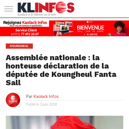
#2
(PAS
KAOLACK
POLITIQUE
ECONOMIE
SOCIÉTÉ
CULTURE
PEOPLE
SPORT
SANTÉ
AFRIQUE
INTERNATIONAL
EMPLOI &
DE
FORMATION
TITRE)
KOUNGHEUL
Assemblée nationale : la
honteuse déclaration de la
députée de Koungheul Fanta
Sall
Par
Kaolack Infos
Publié le
1 juin 2018