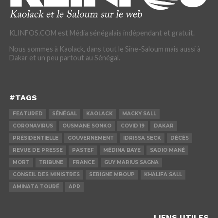
KLINFOS.COM est Média sénégalais indépendant et gratuit.
Nous sommes à Kaolack, dans tout le Sine-Saloum mais aussi à
Dakar et un peu partout au Sénégal.
#TAGS
FEATURED
SÉNÉGAL
KAOLACK
MACKY SALL
CORONAVIRUS
OUSMANE SONKO
COVID 19
DAKAR
PRÉSIDENTIELLE
GOUVERNEMENT
IDRISSA SECK
DÉCÈS
REVUE DE PRESSE
PASTEF
MÉDINA BAYE
SADIO MANÉ
MORT
TRIBUNE
FRANCE
GUY MARIUS SAGNA
CONSEIL DES MINISTRES
SERIGNE MBOUP
KHALIFA SALL
AMINATA TOURÉ
APR
LIENS UTILES