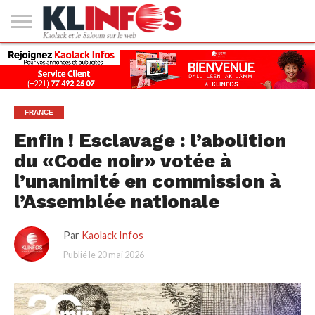
#2
(PAS
KAOLACK
POLITIQUE
ECONOMIE
SOCIÉTÉ
CULTURE
PEOPLE
SPORT
SANTÉ
AFRIQUE
INTERNATIONAL
EMPLOI &
DE
FORMATION
TITRE)
FRANCE
Enfin ! Esclavage : l’abolition
du «Code noir» votée à
l’unanimité en commission à
l’Assemblée nationale
Par
Kaolack Infos
Publié le
20 mai 2026