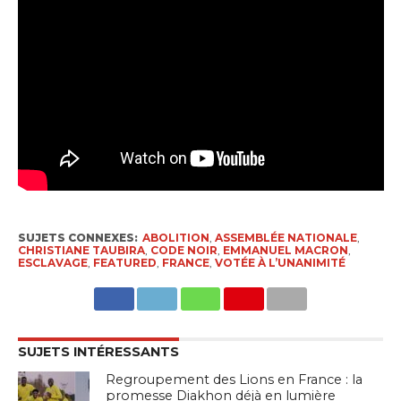
SUJETS CONNEXES:
ABOLITION
,
ASSEMBLÉE NATIONALE
,
CHRISTIANE TAUBIRA
,
CODE NOIR
,
EMMANUEL MACRON
,
ESCLAVAGE
,
FEATURED
,
FRANCE
,
VOTÉE À L’UNANIMITÉ
SUJETS INTÉRESSANTS
Regroupement des Lions en France : la
promesse Diakhon déjà en lumière