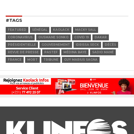
#TAGS
FEATURED
SÉNÉGAL
KAOLACK
MACKY SALL
CORONAVIRUS
OUSMANE SONKO
COVID 19
DAKAR
PRÉSIDENTIELLE
GOUVERNEMENT
IDRISSA SECK
DÉCÈS
REVUE DE PRESSE
PASTEF
MÉDINA BAYE
SADIO MANÉ
FRANCE
MORT
TRIBUNE
GUY MARIUS SAGNA