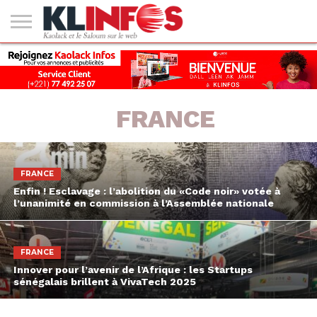
#2
(PAS
KAOLACK
POLITIQUE
ECONOMIE
SOCIÉTÉ
CULTURE
PEOPLE
SPORT
SANTÉ
AFRIQUE
INTERNATIONAL
EMPLOI &
DE
FORMATION
TITRE)
FRANCE
FRANCE
Enfin ! Esclavage : l’abolition du «Code noir» votée à
l’unanimité en commission à l’Assemblée nationale
FRANCE
Innover pour l’avenir de l’Afrique : les Startups
sénégalais brillent à VivaTech 2025