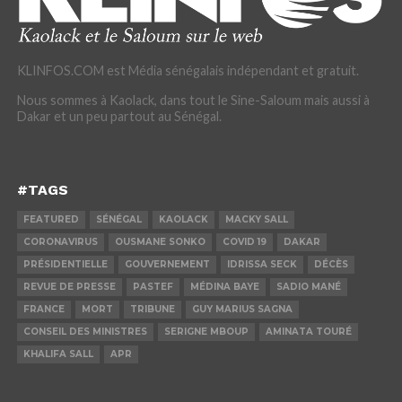
KLINFOS.COM est Média sénégalais indépendant et gratuit.
Nous sommes à Kaolack, dans tout le Sine-Saloum mais aussi à
Dakar et un peu partout au Sénégal.
#TAGS
FEATURED
SÉNÉGAL
KAOLACK
MACKY SALL
CORONAVIRUS
OUSMANE SONKO
COVID 19
DAKAR
PRÉSIDENTIELLE
GOUVERNEMENT
IDRISSA SECK
DÉCÈS
REVUE DE PRESSE
PASTEF
MÉDINA BAYE
SADIO MANÉ
FRANCE
MORT
TRIBUNE
GUY MARIUS SAGNA
CONSEIL DES MINISTRES
SERIGNE MBOUP
AMINATA TOURÉ
KHALIFA SALL
APR