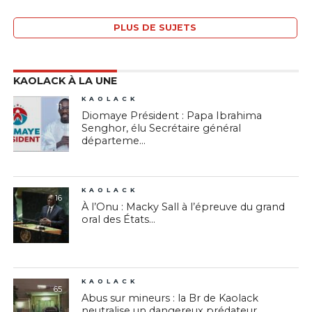
PLUS DE SUJETS
KAOLACK À LA UNE
KAOLACK
11
Diomaye Président : Papa Ibrahima
Senghor, élu Secrétaire général
départeme...
KAOLACK
16
À l’Onu : Macky Sall à l’épreuve du grand
oral des États...
KAOLACK
65
Abus sur mineurs : la Br de Kaolack
neutralise un dangereux prédateur...