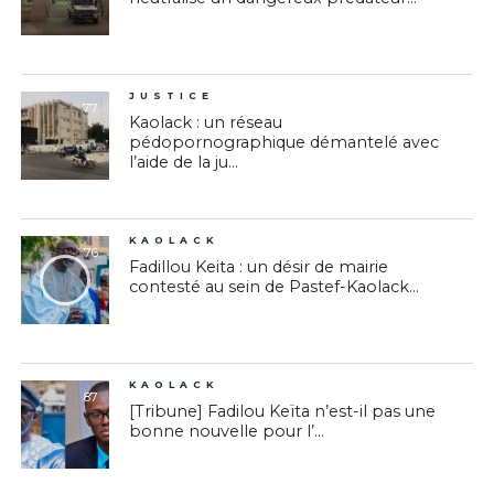
JUSTICE
77
Kaolack : un réseau
pédopornographique démantelé avec
l’aide de la ju...
KAOLACK
76
Fadillou Keita : un désir de mairie
contesté au sein de Pastef-Kaolack...
KAOLACK
87
[Tribune] Fadilou Keïta n’est-il pas une
bonne nouvelle pour l’...