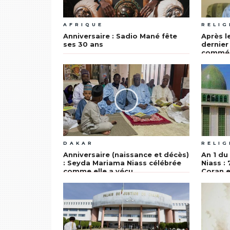
AFRIQUE
RELIG
Anniversaire : Sadio Mané fête
Après l
ses 30 ans
dernie
commém
Seyda 
DAKAR
RELIG
Anniversaire (naissance et décès)
An 1 du
: Seyda Mariama Niass célébrée
Niass :
comme elle a vécu
Coran e
Mermo