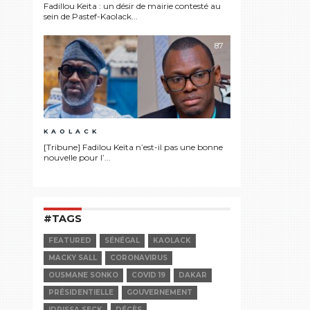
Fadillou Keita : un désir de mairie contesté au
sein de Pastef-Kaolack...
87
KAOLACK
[Tribune] Fadilou Keïta n’est-il pas une bonne
nouvelle pour l’...
#TAGS
FEATURED
SÉNÉGAL
KAOLACK
MACKY SALL
CORONAVIRUS
OUSMANE SONKO
COVID 19
DAKAR
PRÉSIDENTIELLE
GOUVERNEMENT
IDRISSA SECK
DÉCÈS