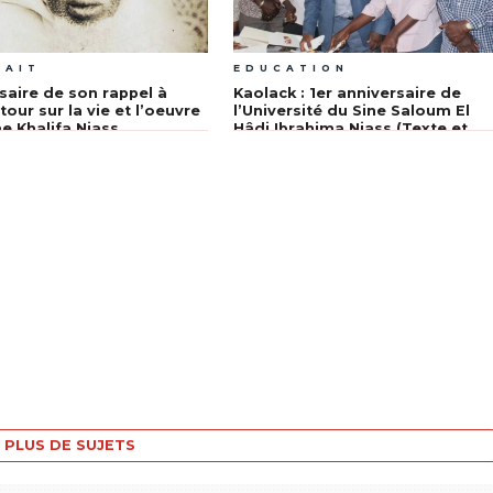
RAIT
EDUCATION
saire de son rappel à
Kaolack : 1er anniversaire de
tour sur la vie et l’oeuvre
l’Université du Sine Saloum El
 Khalifa Niass
Hâdj Ibrahima Niass (Texte et
Photos))
PLUS DE SUJETS