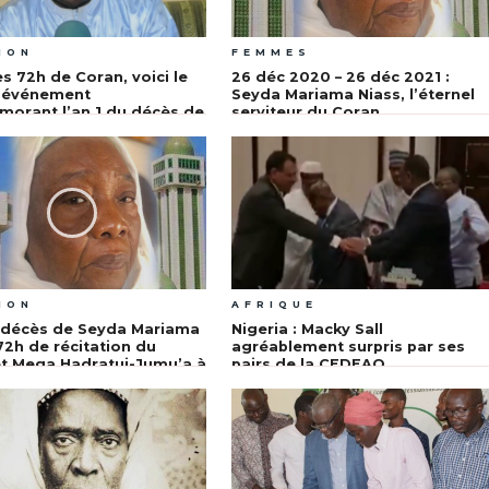
ION
FEMMES
es 72h de Coran, voici le
26 déc 2020 – 26 déc 2021 :
r événement
Seyda Mariama Niass, l’éternel
orant l’an 1 du décès de
serviteur du Coran
Mariama Niass
ION
AFRIQUE
 décès de Seyda Mariama
Nigeria : Macky Sall
 72h de récitation du
agréablement surpris par ses
t Mega Hadratuj-Jumu’a à
pairs de la CEDEAO
z