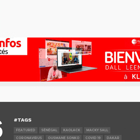
#TAGS
FEATURED
SÉNÉGAL
KAOLACK
MACKY SALL
CORONAVIRUS
OUSMANE SONKO
COVID 19
DAKAR