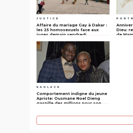
JUSTICE
PORT
Affaire du mariage Gay à Dakar :
Anniver
les 25 homosexuels face aux
Dieu: re
juges demain vendredi
de Mame
KAOLACK
Comportement indigne du jeune
Apriste: Ousmane Noel Dieng
gaspille des millions pour son
anniversaire, comme un enfant
(Texte et Photos)