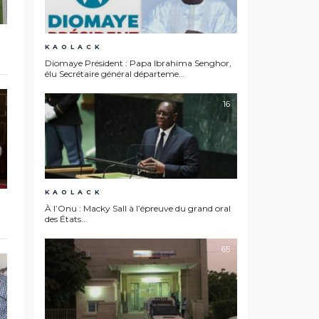
KAOLACK
Diomaye Président : Papa Ibrahima Senghor,
élu Secrétaire général départeme...
16
KAOLACK
À l’Onu : Macky Sall à l’épreuve du grand oral
des États...
65