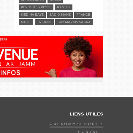
REVUE DE PRESSE
PASTEF
MÉDINA BAYE
SADIO MANÉ
FRANCE
MORT
TRIBUNE
GUY MARIUS SAGNA
LIENS UTILES
QUI SOMMES NOUS ?
CONTACT