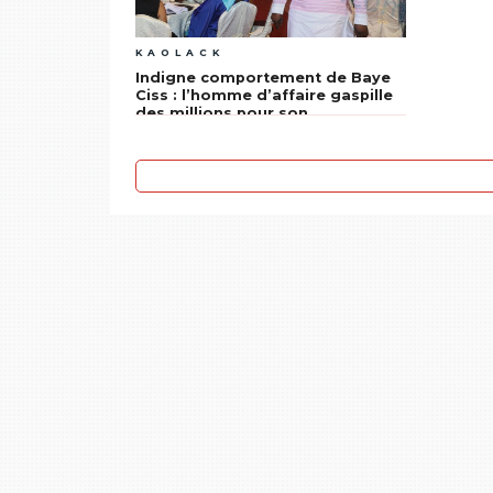
KAOLACK
Indigne comportement de Baye
Ciss : l’homme d’affaire gaspille
des millions pour son
anniversaire à Dakar au moment
où des Kaolackois souffrent
(Texte et Photos)