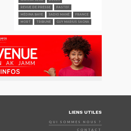
REVUE DE PRESSE
PASTEF
MÉDINA BAYE
SADIO MANÉ
FRANCE
MORT
TRIBUNE
GUY MARIUS SAGNA
LIENS UTILES
QUI SOMMES NOUS ?
CONTACT