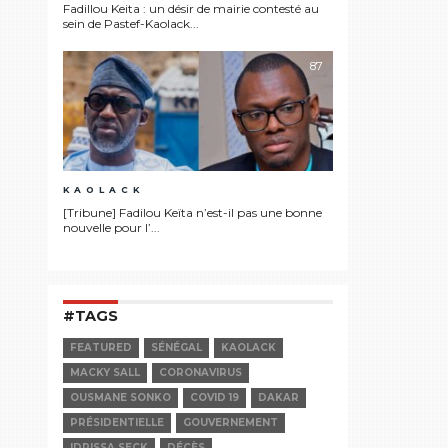
Fadillou Keita : un désir de mairie contesté au
sein de Pastef-Kaolack...
87
KAOLACK
[Tribune] Fadilou Keïta n’est-il pas une bonne
nouvelle pour l’...
#TAGS
FEATURED
SÉNÉGAL
KAOLACK
MACKY SALL
CORONAVIRUS
OUSMANE SONKO
COVID 19
DAKAR
PRÉSIDENTIELLE
GOUVERNEMENT
IDRISSA SECK
DÉCÈS