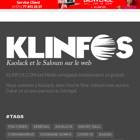
KLINFOS.COM est Média sénégalais indépendant et gratuit.
Nous sommes à Kaolack, dans tout le Sine-Saloum mais aussi à
Dakar et un peu partout au Sénégal.
#TAGS
FEATURED
SÉNÉGAL
KAOLACK
MACKY SALL
CORONAVIRUS
OUSMANE SONKO
COVID 19
DAKAR