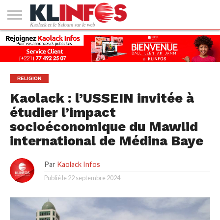
#2
(PAS
KAOLACK
POLITIQUE
ECONOMIE
SOCIÉTÉ
CULTURE
PEOPLE
SPORT
SANTÉ
AFRIQUE
INTERNATIONAL
EMPLOI &
DE
FORMATION
TITRE)
RELIGION
Kaolack : l’USSEIN invitée à
étudier l’impact
socioéconomique du Mawlid
international de Médina Baye
Par
Kaolack Infos
Publié le
22 septembre 2024