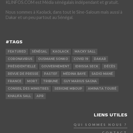
KLINFOS.COM est Média sénégalais indépendant et gratuit.
Nous sommes à Kaolack, dans tout le Sine-Saloum mais aussi à
Dakar et un peu partout au Sénégal.
#TAGS
FEATURED
SÉNÉGAL
KAOLACK
MACKY SALL
CORONAVIRUS
OUSMANE SONKO
COVID 19
DAKAR
PRÉSIDENTIELLE
GOUVERNEMENT
IDRISSA SECK
DÉCÈS
REVUE DE PRESSE
PASTEF
MÉDINA BAYE
SADIO MANÉ
FRANCE
MORT
TRIBUNE
GUY MARIUS SAGNA
CONSEIL DES MINISTRES
SERIGNE MBOUP
AMINATA TOURÉ
KHALIFA SALL
APR
LIENS UTILES
QUI SOMMES NOUS ?
CONTACT