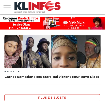
#2
(PAS
KAOLACK
POLITIQUE
ECONOMIE
SOCIÉTÉ
CULTURE
PEOPLE
SPORT
SANTÉ
AFRIQUE
INTERNATIONAL
EMPLOI &
DE
FORMATION
TITRE)
PEOPLE
Carnet Ramadan : ces stars qui vibrent pour Baye Niass
PLUS DE SUJETS