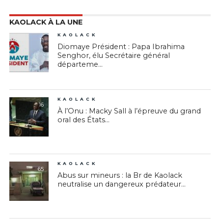
KAOLACK À LA UNE
KAOLACK
11
Diomaye Président : Papa Ibrahima
Senghor, élu Secrétaire général
départeme...
KAOLACK
16
À l’Onu : Macky Sall à l’épreuve du grand
oral des États...
KAOLACK
65
Abus sur mineurs : la Br de Kaolack
neutralise un dangereux prédateur...