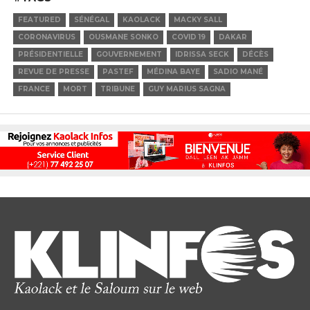
FEATURED
SÉNÉGAL
KAOLACK
MACKY SALL
CORONAVIRUS
OUSMANE SONKO
COVID 19
DAKAR
PRÉSIDENTIELLE
GOUVERNEMENT
IDRISSA SECK
DÉCÈS
REVUE DE PRESSE
PASTEF
MÉDINA BAYE
SADIO MANÉ
FRANCE
MORT
TRIBUNE
GUY MARIUS SAGNA