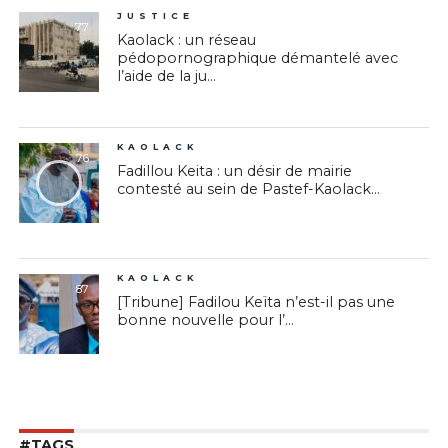
JUSTICE
77
Kaolack : un réseau
pédopornographique démantelé avec
l’aide de la ju...
KAOLACK
76
Fadillou Keita : un désir de mairie
contesté au sein de Pastef-Kaolack...
KAOLACK
87
[Tribune] Fadilou Keïta n’est-il pas une
bonne nouvelle pour l’...
#TAGS