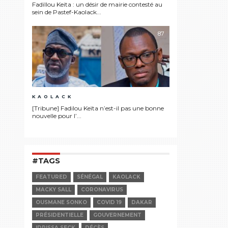
Fadillou Keita : un désir de mairie contesté au
sein de Pastef-Kaolack...
87
KAOLACK
[Tribune] Fadilou Keïta n’est-il pas une bonne
nouvelle pour l’...
#TAGS
FEATURED
SÉNÉGAL
KAOLACK
MACKY SALL
CORONAVIRUS
OUSMANE SONKO
COVID 19
DAKAR
PRÉSIDENTIELLE
GOUVERNEMENT
IDRISSA SECK
DÉCÈS