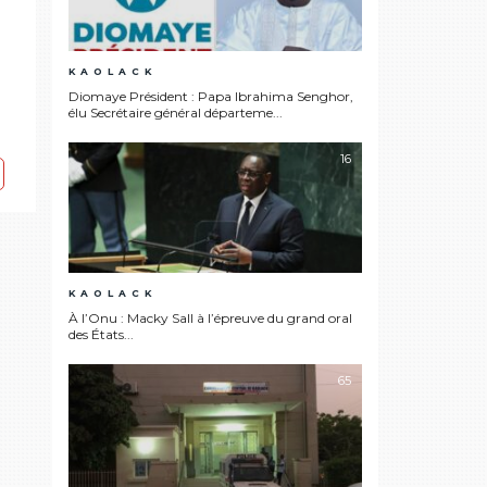
KAOLACK
Diomaye Président : Papa Ibrahima Senghor,
élu Secrétaire général départeme...
16
KAOLACK
À l’Onu : Macky Sall à l’épreuve du grand oral
des États...
65