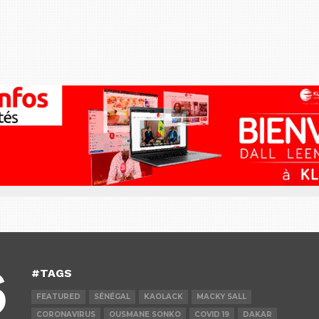
#TAGS
FEATURED
SÉNÉGAL
KAOLACK
MACKY SALL
CORONAVIRUS
OUSMANE SONKO
COVID 19
DAKAR