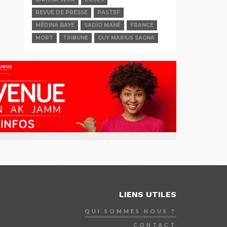
REVUE DE PRESSE
PASTEF
MÉDINA BAYE
SADIO MANÉ
FRANCE
MORT
TRIBUNE
GUY MARIUS SAGNA
LIENS UTILES
QUI SOMMES NOUS ?
CONTACT