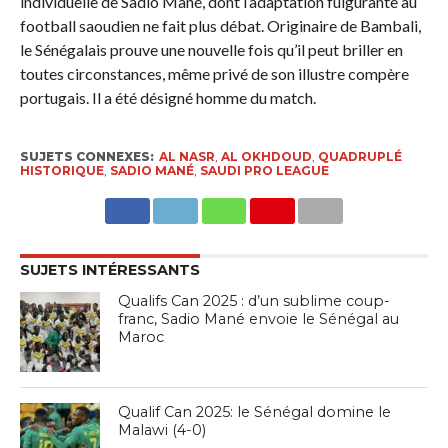
individuelle de Sadio Mané, dont l’adaptation fulgurante au
football saoudien ne fait plus débat. Originaire de Bambali,
le Sénégalais prouve une nouvelle fois qu’il peut briller en
toutes circonstances, même privé de son illustre compère
portugais. Il a été désigné homme du match.
SUJETS CONNEXES:
AL NASR
,
AL OKHDOUD
,
QUADRUPLÉ
HISTORIQUE
,
SADIO MANÉ
,
SAUDI PRO LEAGUE
SUJETS INTÉRESSANTS
Qualifs Can 2025 : d’un sublime coup-
franc, Sadio Mané envoie le Sénégal au
Maroc
Qualif Can 2025: le Sénégal domine le
Malawi (4-0)