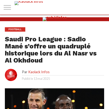
#2
(PAS
KAOLACK
POLITIQUE
ECONOMIE
SOCIÉTÉ
CULTURE
PEOPLE
SPORT
SANTÉ
AFRIQUE
INTERNATIONAL
EMPLOI &
DE
FORMATION
TITRE)
FOOTBALL
Saudi Pro League : Sadio
Mané s’offre un quadruplé
historique lors du Al Nasr vs
Al Okhdoud
Par
Kaolack Infos
Publié le
13 mai 2025