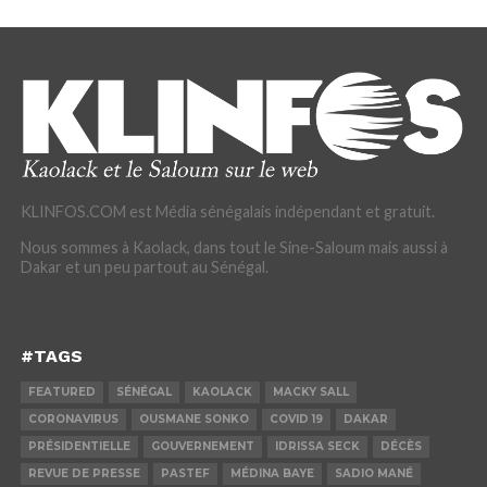
KLINFOS.COM est Média sénégalais indépendant et gratuit.
Nous sommes à Kaolack, dans tout le Sine-Saloum mais aussi à
Dakar et un peu partout au Sénégal.
#TAGS
FEATURED
SÉNÉGAL
KAOLACK
MACKY SALL
CORONAVIRUS
OUSMANE SONKO
COVID 19
DAKAR
PRÉSIDENTIELLE
GOUVERNEMENT
IDRISSA SECK
DÉCÈS
REVUE DE PRESSE
PASTEF
MÉDINA BAYE
SADIO MANÉ