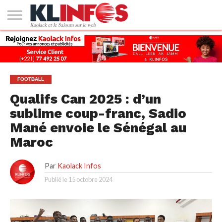
#2
(PAS
KAOLACK
POLITIQUE
ECONOMIE
SOCIÉTÉ
CULTURE
PEOPLE
SPORT
SANTÉ
AFRIQUE
INTERNATIONAL
EMPLOI &
DE
FORMATION
TITRE)
FOOTBALL
Qualifs Can 2025 : d’un
sublime coup-franc, Sadio
Mané envoie le Sénégal au
Maroc
Par
Kaolack Infos
Publié le
15 octobre 2024