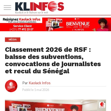
#2
(PAS
KAOLACK
POLITIQUE
ECONOMIE
SOCIÉTÉ
CULTURE
PEOPLE
SPORT
SANTÉ
AFRIQUE
INTERNATIONAL
EMPLOI &
DE
FORMATION
TITRE)
MÉDIA
Classement 2026 de RSF :
baisse des subventions,
convocations de journalistes
et recul du Sénégal
Par
Kaolack Infos
Publié le
1 mai 2026