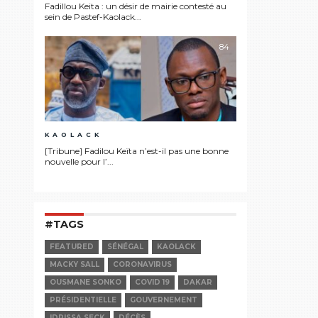
Fadillou Keita : un désir de mairie contesté au
sein de Pastef-Kaolack...
84
KAOLACK
[Tribune] Fadilou Keïta n’est-il pas une bonne
nouvelle pour l’...
#TAGS
FEATURED
SÉNÉGAL
KAOLACK
MACKY SALL
CORONAVIRUS
OUSMANE SONKO
COVID 19
DAKAR
PRÉSIDENTIELLE
GOUVERNEMENT
IDRISSA SECK
DÉCÈS