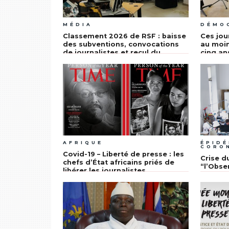
MÉDIA
DÉMO
Classement 2026 de RSF : baisse
Ces jou
des subventions, convocations
au moin
de journalistes et recul du
cinq an
Sénégal
AFRIQUE
ÉPIDÉ
CORO
Covid-19 – Liberté de presse : les
Crise d
chefs d’État africains priés de
“l’Obse
libérer les journalistes
à l’arti
emprisonnés
univers