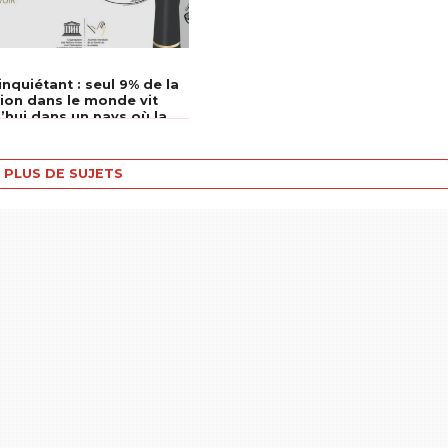
A
inquiétant : seul 9% de la
ion dans le monde vit
’hui dans un pays où la
de la presse est
isante
PLUS DE SUJETS