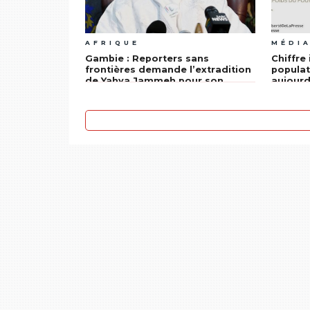
AFRIQUE
MÉDI
Gambie : Reporters sans
Chiffre 
frontières demande l’extradition
populat
de Yahya Jammeh pour son
aujourd
implication dans l’assassinat de
liberté 
Deyda Hydara
satisfa