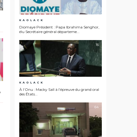
KAOLACK
Diomaye Président : Papa Ibrahima Senghor,
élu Secrétaire général départeme...
16
KAOLACK
À l’Onu : Macky Sall à l’épreuve du grand oral
e
des États...
64