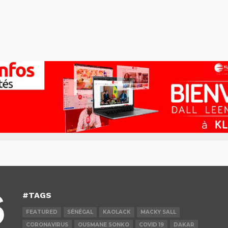
#TAGS
FEATURED
SÉNÉGAL
KAOLACK
MACKY SALL
CORONAVIRUS
OUSMANE SONKO
COVID 19
DAKAR