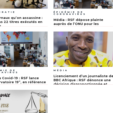
CRATIE
ÉPIDÉMIE DE
CORONAVIRUS
rnaux qu’on assassine :
Média : RSF dépose plainte
s 22 titres exécutés en
auprès de l’ONU pour les
s
violations de la liberté de la
presse pendant l’épidémie de
Coronavirus
MIE DE
MÉDIA
NAVIRUS
Licenciement d’un journaliste d
u Covid-19 : RSF lance
BBC Afrique : RSF dénonce une
rvatoire 19”, en référence
décision disproportionnée et
cle 19 de la Déclaration
dangereuse
elle