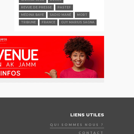
REVUE DE PRESSE
PASTEF
MÉDINA BAYE
SADIO MANÉ
MORT
TRIBUNE
FRANCE
GUY MARIUS SAGNA
LIENS UTILES
QUI SOMMES NOUS ?
CONTACT