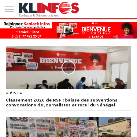
#2
(PAS
KAOLACK
POLITIQUE
ECONOMIE
SOCIÉTÉ
CULTURE
PEOPLE
SPORT
SANTÉ
AFRIQUE
INTERNATIONAL
EMPLOI &
DE
FORMATION
TITRE)
MÉDIA
Classement 2026 de RSF : baisse des subventions,
convocations de journalistes et recul du Sénégal