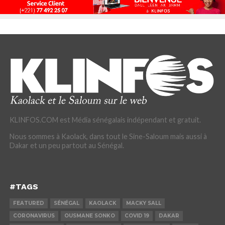
KLINFOS.COM est Média sénégalais indépendant et gratuit.
Nous sommes à Kaolack, dans tout le Sine-Saloum mais aussi à
Dakar et un peu partout au Sénégal.
#TAGS
FEATURED
SÉNÉGAL
KAOLACK
MACKY SALL
CORONAVIRUS
OUSMANE SONKO
COVID 19
DAKAR