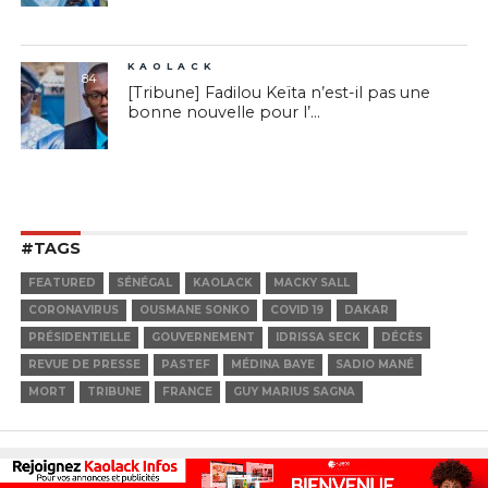
KAOLACK
84
[Tribune] Fadilou Keïta n’est-il pas une
bonne nouvelle pour l’...
#TAGS
FEATURED
SÉNÉGAL
KAOLACK
MACKY SALL
CORONAVIRUS
OUSMANE SONKO
COVID 19
DAKAR
PRÉSIDENTIELLE
GOUVERNEMENT
IDRISSA SECK
DÉCÈS
REVUE DE PRESSE
PASTEF
MÉDINA BAYE
SADIO MANÉ
MORT
TRIBUNE
FRANCE
GUY MARIUS SAGNA