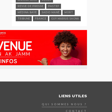
REVUE DE PRESSE
PASTEF
MÉDINA BAYE
SADIO MANÉ
MORT
TRIBUNE
FRANCE
GUY MARIUS SAGNA
LIENS UTILES
QUI SOMMES NOUS ?
CONTACT