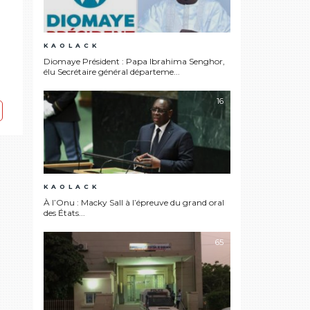
KAOLACK
Diomaye Président : Papa Ibrahima Senghor,
élu Secrétaire général départeme...
16
KAOLACK
À l’Onu : Macky Sall à l’épreuve du grand oral
des États...
65