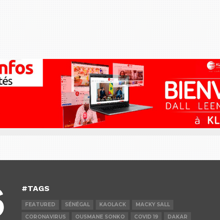
#TAGS
FEATURED
SÉNÉGAL
KAOLACK
MACKY SALL
CORONAVIRUS
OUSMANE SONKO
COVID 19
DAKAR