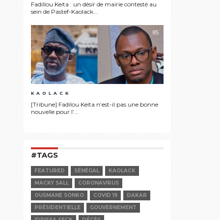
Fadillou Keita : un désir de mairie contesté au
sein de Pastef-Kaolack...
85
KAOLACK
[Tribune] Fadilou Keïta n’est-il pas une bonne
nouvelle pour l’...
#TAGS
FEATURED
SÉNÉGAL
KAOLACK
MACKY SALL
CORONAVIRUS
OUSMANE SONKO
COVID 19
DAKAR
PRÉSIDENTIELLE
GOUVERNEMENT
IDRISSA SECK
DÉCÈS