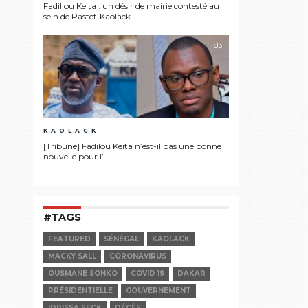
Fadillou Keita : un désir de mairie contesté au
sein de Pastef-Kaolack...
83
KAOLACK
[Tribune] Fadilou Keïta n’est-il pas une bonne
nouvelle pour l’...
#TAGS
FEATURED
SÉNÉGAL
KAOLACK
MACKY SALL
CORONAVIRUS
OUSMANE SONKO
COVID 19
DAKAR
PRÉSIDENTIELLE
GOUVERNEMENT
IDRISSA SECK
DÉCÈS