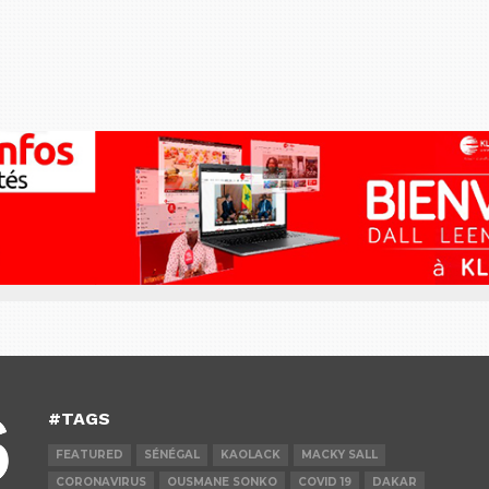
#TAGS
FEATURED
SÉNÉGAL
KAOLACK
MACKY SALL
CORONAVIRUS
OUSMANE SONKO
COVID 19
DAKAR