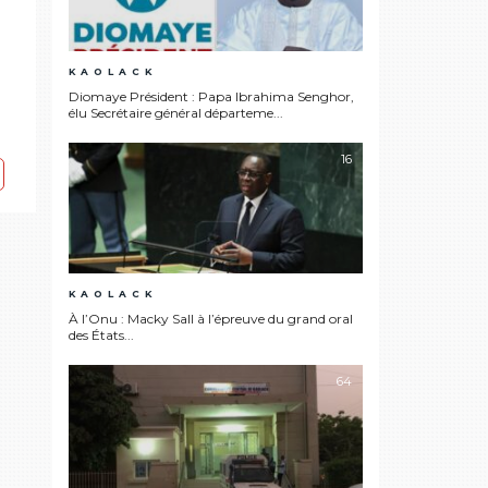
KAOLACK
Diomaye Président : Papa Ibrahima Senghor,
élu Secrétaire général départeme...
16
KAOLACK
À l’Onu : Macky Sall à l’épreuve du grand oral
des États...
64