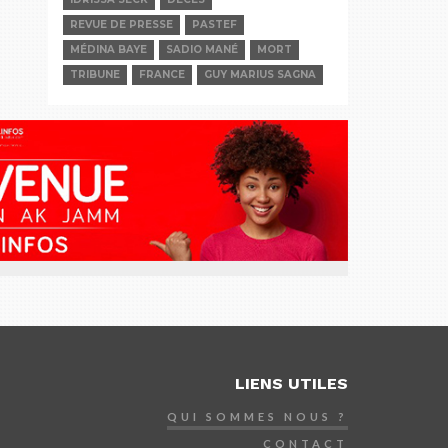
REVUE DE PRESSE
PASTEF
MÉDINA BAYE
SADIO MANÉ
MORT
TRIBUNE
FRANCE
GUY MARIUS SAGNA
LIENS UTILES
QUI SOMMES NOUS ?
CONTACT