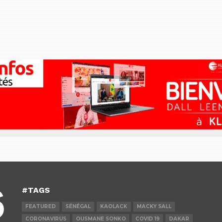
#TAGS
FEATURED
SÉNÉGAL
KAOLACK
MACKY SALL
CORONAVIRUS
OUSMANE SONKO
COVID 19
DAKAR