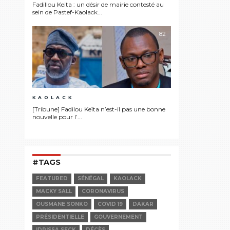
Fadillou Keita : un désir de mairie contesté au
sein de Pastef-Kaolack...
82
KAOLACK
[Tribune] Fadilou Keïta n’est-il pas une bonne
nouvelle pour l’...
#TAGS
FEATURED
SÉNÉGAL
KAOLACK
MACKY SALL
CORONAVIRUS
OUSMANE SONKO
COVID 19
DAKAR
PRÉSIDENTIELLE
GOUVERNEMENT
IDRISSA SECK
DÉCÈS