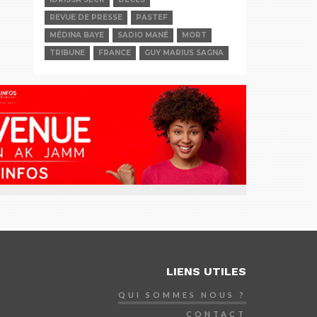
REVUE DE PRESSE
PASTEF
MÉDINA BAYE
SADIO MANÉ
MORT
TRIBUNE
FRANCE
GUY MARIUS SAGNA
LIENS UTILES
QUI SOMMES NOUS ?
CONTACT