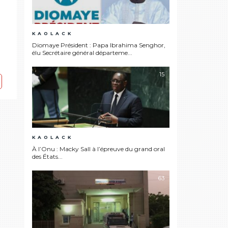
KAOLACK
Diomaye Président : Papa Ibrahima Senghor,
élu Secrétaire général départeme...
15
KAOLACK
À l’Onu : Macky Sall à l’épreuve du grand oral
des États...
63