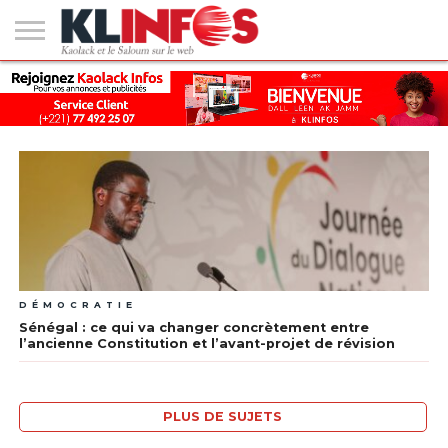
#2
(PAS
KAOLACK
POLITIQUE
ECONOMIE
SOCIÉTÉ
CULTURE
PEOPLE
SPORT
SANTÉ
AFRIQUE
INTERNATIONAL
EMPLOI &
DE
FORMATION
TITRE)
DÉMOCRATIE
Sénégal : ce qui va changer concrètement entre
l’ancienne Constitution et l’avant-projet de révision
PLUS DE SUJETS