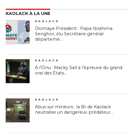
KAOLACK À LA UNE
KAOLACK
8
Diomaye Président : Papa Ibrahima
Senghor, élu Secrétaire général
départeme...
KAOLACK
16
À l’Onu : Macky Sall à l’épreuve du grand
oral des États...
KAOLACK
64
Abus sur mineurs : la Br de Kaolack
neutralise un dangereux prédateur...