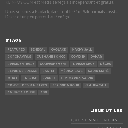
KLINFOS.COM est Média sénégalais indépendant et gratuit.
Nous sommes à Kaolack, dans tout le Sine-Saloum mais aussi à
Dakar et un peu partout au Sénégal.
#TAGS
FEATURED
SÉNÉGAL
KAOLACK
MACKY SALL
CORONAVIRUS
OUSMANE SONKO
COVID 19
DAKAR
PRÉSIDENTIELLE
GOUVERNEMENT
IDRISSA SECK
DÉCÈS
REVUE DE PRESSE
PASTEF
MÉDINA BAYE
SADIO MANÉ
MORT
TRIBUNE
FRANCE
GUY MARIUS SAGNA
CONSEIL DES MINISTRES
SERIGNE MBOUP
KHALIFA SALL
AMINATA TOURÉ
APR
LIENS UTILES
QUI SOMMES NOUS ?
CONTACT