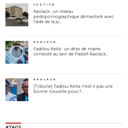
JUSTICE
76
Kaolack : un réseau
pédopornographique démantelé avec
l’aide de la ju...
KAOLACK
74
Fadillou Keita : un désir de mairie
contesté au sein de Pastef-Kaolack...
KAOLACK
84
[Tribune] Fadilou Keïta n’est-il pas une
bonne nouvelle pour l’...
#TAGS