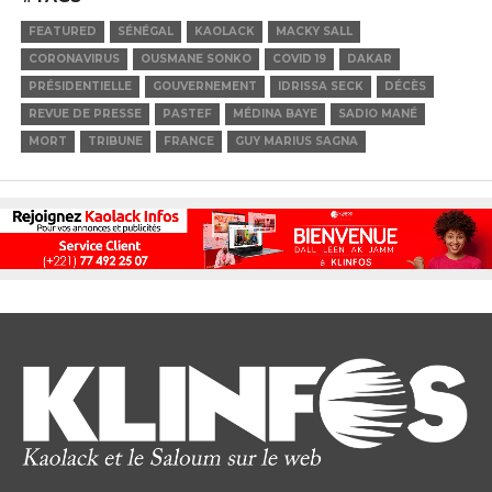
FEATURED
SÉNÉGAL
KAOLACK
MACKY SALL
CORONAVIRUS
OUSMANE SONKO
COVID 19
DAKAR
PRÉSIDENTIELLE
GOUVERNEMENT
IDRISSA SECK
DÉCÈS
REVUE DE PRESSE
PASTEF
MÉDINA BAYE
SADIO MANÉ
MORT
TRIBUNE
FRANCE
GUY MARIUS SAGNA