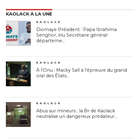
KAOLACK À LA UNE
KAOLACK
8
Diomaye Président : Papa Ibrahima
Senghor, élu Secrétaire général
départeme...
KAOLACK
16
À l’Onu : Macky Sall à l’épreuve du grand
oral des États...
KAOLACK
64
Abus sur mineurs : la Br de Kaolack
neutralise un dangereux prédateur...