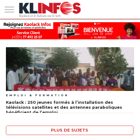
#2
(PAS
KAOLACK
POLITIQUE
ECONOMIE
SOCIÉTÉ
CULTURE
PEOPLE
SPORT
SANTÉ
AFRIQUE
INTERNATIONAL
EMPLOI &
DE
FORMATION
TITRE)
EMPLOI & FORMATION
Kaolack : 250 jeunes formés à l’installation des
télévisions satellites et des antennes paraboliques
bénéficient de l’emploi
PLUS DE SUJETS