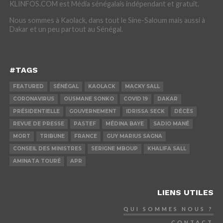
KLINFOS.COM est Média sénégalais indépendant et gratuit.
Nous sommes à Kaolack, dans tout le Sine-Saloum mais aussi à
Dakar et un peu partout au Sénégal.
#TAGS
FEATURED
SÉNÉGAL
KAOLACK
MACKY SALL
CORONAVIRUS
OUSMANE SONKO
COVID 19
DAKAR
PRÉSIDENTIELLE
GOUVERNEMENT
IDRISSA SECK
DÉCÈS
REVUE DE PRESSE
PASTEF
MÉDINA BAYE
SADIO MANÉ
MORT
TRIBUNE
FRANCE
GUY MARIUS SAGNA
CONSEIL DES MINISTRES
SERIGNE MBOUP
KHALIFA SALL
AMINATA TOURÉ
APR
LIENS UTILES
QUI SOMMES NOUS ?
CONTACT