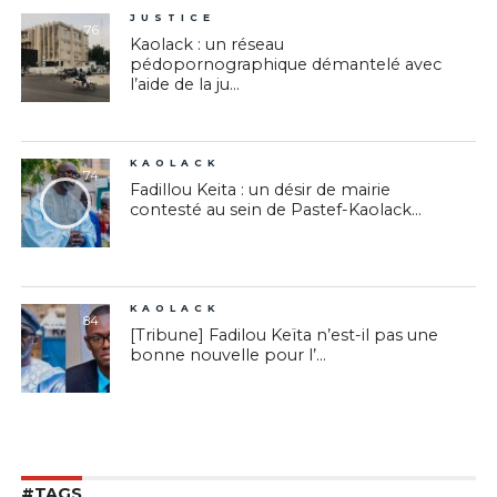
JUSTICE
76
Kaolack : un réseau
pédopornographique démantelé avec
l’aide de la ju...
KAOLACK
74
Fadillou Keita : un désir de mairie
contesté au sein de Pastef-Kaolack...
KAOLACK
84
[Tribune] Fadilou Keïta n’est-il pas une
bonne nouvelle pour l’...
#TAGS