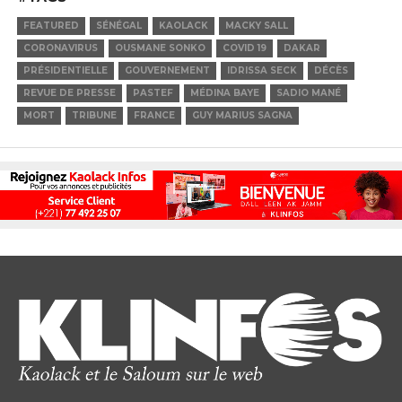
FEATURED
SÉNÉGAL
KAOLACK
MACKY SALL
CORONAVIRUS
OUSMANE SONKO
COVID 19
DAKAR
PRÉSIDENTIELLE
GOUVERNEMENT
IDRISSA SECK
DÉCÈS
REVUE DE PRESSE
PASTEF
MÉDINA BAYE
SADIO MANÉ
MORT
TRIBUNE
FRANCE
GUY MARIUS SAGNA