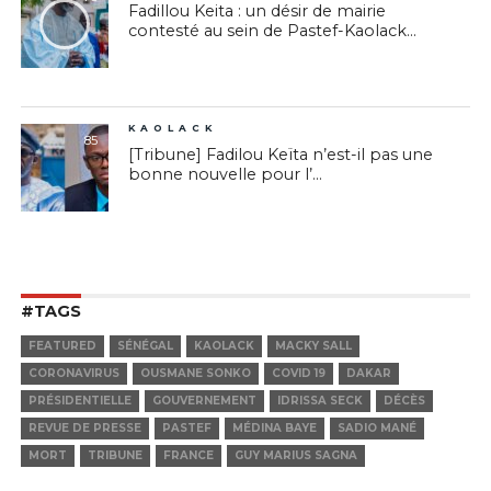
Fadillou Keita : un désir de mairie
contesté au sein de Pastef-Kaolack...
KAOLACK
85
[Tribune] Fadilou Keïta n’est-il pas une
bonne nouvelle pour l’...
#TAGS
FEATURED
SÉNÉGAL
KAOLACK
MACKY SALL
CORONAVIRUS
OUSMANE SONKO
COVID 19
DAKAR
PRÉSIDENTIELLE
GOUVERNEMENT
IDRISSA SECK
DÉCÈS
REVUE DE PRESSE
PASTEF
MÉDINA BAYE
SADIO MANÉ
MORT
TRIBUNE
FRANCE
GUY MARIUS SAGNA