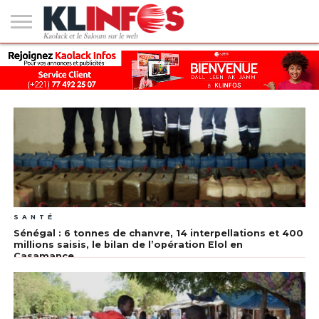
#2
(PAS
KAOLACK
POLITIQUE
ECONOMIE
SOCIÉTÉ
CULTURE
PEOPLE
SPORT
SANTÉ
AFRIQUE
INTERNATIONAL
EMPLOI &
DE
FORMATION
TITRE)
SANTÉ
Sénégal : 6 tonnes de chanvre, 14 interpellations et 400
millions saisis, le bilan de l’opération Elol en
Casamance