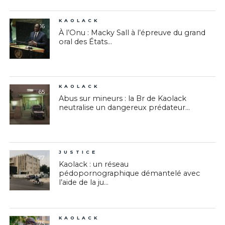
KAOLACK
16
À l’Onu : Macky Sall à l’épreuve du grand
oral des États...
KAOLACK
65
Abus sur mineurs : la Br de Kaolack
neutralise un dangereux prédateur...
JUSTICE
77
Kaolack : un réseau
pédopornographique démantelé avec
l’aide de la ju...
KAOLACK
75