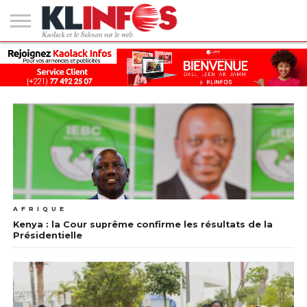
#2
(PAS
KAOLACK
POLITIQUE
ECONOMIE
SOCIÉTÉ
CULTURE
PEOPLE
SPORT
SANTÉ
AFRIQUE
INTERNATIONAL
EMPLOI &
DE
FORMATION
TITRE)
AFRIQUE
Kenya : la Cour suprême confirme les résultats de la
Présidentielle