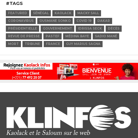
#TAGS
FEATURED
SÉNÉGAL
KAOLACK
MACKY SALL
CORONAVIRUS
OUSMANE SONKO
COVID 19
DAKAR
PRÉSIDENTIELLE
GOUVERNEMENT
IDRISSA SECK
DÉCÈS
REVUE DE PRESSE
PASTEF
MÉDINA BAYE
SADIO MANÉ
MORT
TRIBUNE
FRANCE
GUY MARIUS SAGNA