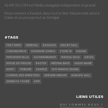
KLINFOS.COM est Média sénégalais indépendant et gratuit.
Nous sommes à Kaolack, dans tout le Sine-Saloum mais aussi à
Dakar et un peu partout au Sénégal.
#TAGS
FEATURED
SÉNÉGAL
KAOLACK
MACKY SALL
CORONAVIRUS
OUSMANE SONKO
COVID 19
DAKAR
PRÉSIDENTIELLE
GOUVERNEMENT
IDRISSA SECK
DÉCÈS
REVUE DE PRESSE
PASTEF
MÉDINA BAYE
SADIO MANÉ
MORT
TRIBUNE
FRANCE
GUY MARIUS SAGNA
CONSEIL DES MINISTRES
SERIGNE MBOUP
KHALIFA SALL
AMINATA TOURÉ
APR
LIENS UTILES
QUI SOMMES NOUS ?