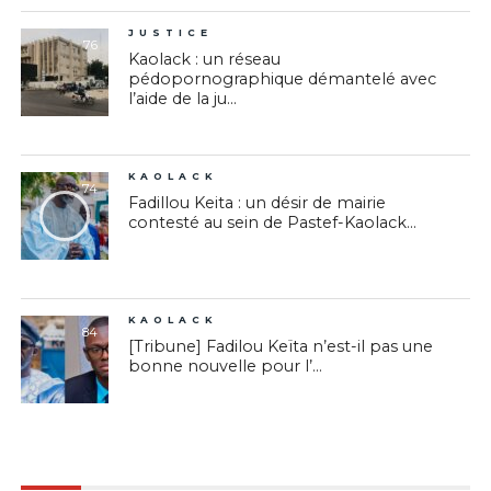
JUSTICE
76
Kaolack : un réseau
pédopornographique démantelé avec
l’aide de la ju...
KAOLACK
74
Fadillou Keita : un désir de mairie
contesté au sein de Pastef-Kaolack...
KAOLACK
84
[Tribune] Fadilou Keïta n’est-il pas une
bonne nouvelle pour l’...