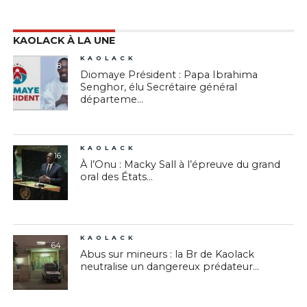
KAOLACK À LA UNE
KAOLACK
8
Diomaye Président : Papa Ibrahima
Senghor, élu Secrétaire général
départeme...
KAOLACK
16
À l’Onu : Macky Sall à l’épreuve du grand
oral des États...
KAOLACK
64
Abus sur mineurs : la Br de Kaolack
neutralise un dangereux prédateur...