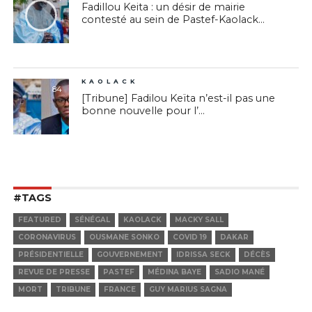
Fadillou Keita : un désir de mairie
contesté au sein de Pastef-Kaolack...
KAOLACK
84
[Tribune] Fadilou Keïta n’est-il pas une
bonne nouvelle pour l’...
#TAGS
FEATURED
SÉNÉGAL
KAOLACK
MACKY SALL
CORONAVIRUS
OUSMANE SONKO
COVID 19
DAKAR
PRÉSIDENTIELLE
GOUVERNEMENT
IDRISSA SECK
DÉCÈS
REVUE DE PRESSE
PASTEF
MÉDINA BAYE
SADIO MANÉ
MORT
TRIBUNE
FRANCE
GUY MARIUS SAGNA