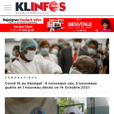
#2
(PAS
KAOLACK
POLITIQUE
ECONOMIE
SOCIÉTÉ
CULTURE
PEOPLE
SPORT
SANTÉ
AFRIQUE
INTERNATIONAL
EMPLOI &
DE
FORMATION
TITRE)
CORONAVIRUS
Covid 19 au Sénégal : 6 nouveaux cas, 5 nouveaux
guéris et 1 nouveau décès ce 14 Octobre 2021