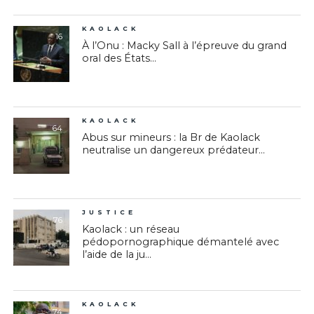
KAOLACK
16
À l’Onu : Macky Sall à l’épreuve du grand
oral des États...
KAOLACK
64
Abus sur mineurs : la Br de Kaolack
neutralise un dangereux prédateur...
JUSTICE
76
Kaolack : un réseau
pédopornographique démantelé avec
l’aide de la ju...
KAOLACK
74