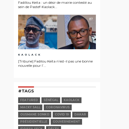
Fadillou Keita : un désir de mairie contesté au
sein de Pastef-Kaolack...
87
KAOLACK
[Tribune] Fadilou Keïta n’est-il pas une bonne
nouvelle pour l’...
#TAGS
FEATURED
SÉNÉGAL
KAOLACK
MACKY SALL
CORONAVIRUS
OUSMANE SONKO
COVID 19
DAKAR
PRÉSIDENTIELLE
GOUVERNEMENT
IDRISSA SECK
DÉCÈS