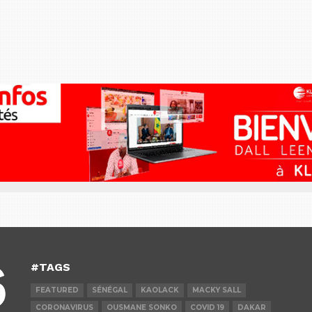
#TAGS
FEATURED
SÉNÉGAL
KAOLACK
MACKY SALL
CORONAVIRUS
OUSMANE SONKO
COVID 19
DAKAR