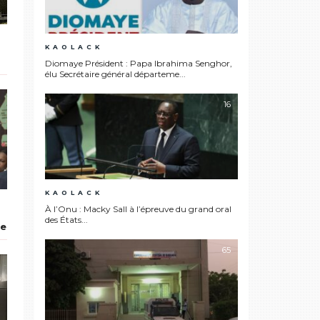
KAOLACK
:
Diomaye Président : Papa Ibrahima Senghor,
élu Secrétaire général départeme...
16
KAOLACK
À l’Onu : Macky Sall à l’épreuve du grand oral
des États...
de
65