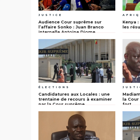
JUSTICE
AFRI
Audience Cour suprême sur
Kenya :
l’affaire Sonko : Juan Branco
les résu
interpelle Antoine Diome
ÉLECTIONS
JUSTI
Candidatures aux Locales : une
Madiamb
trentaine de recours à examiner
la Cour
par la Cour suprême
fort