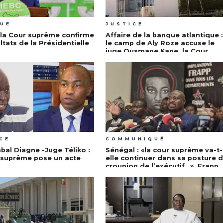
QUE
JUSTICE
 la Cour suprême confirme
Affaire de la banque atlantique 
ltats de la Présidentielle
le camp de Aly Roze accuse le
juge Ousmane Kane, la Cour
suprême statue sur le
dessaisissement de Kaolack
mercredi
CE
COMMUNIQUÉ
al Diagne -Juge Téliko :
Sénégal : «la cour suprême va-t-
 suprême pose un acte
elle continuer dans sa posture 
croupion de l’exécutif…», Frapp
dixit