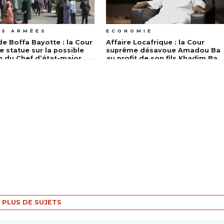
ES ARMÉES
ECONOMIE
de Boffa Bayotte : la Cour
Affaire Locafrique : la Cour
 statue sur la possible
suprême désavoue Amadou Ba
n du Chef d’état-major
au profit de son fils Khadim Ba
mées
PLUS DE SUJETS