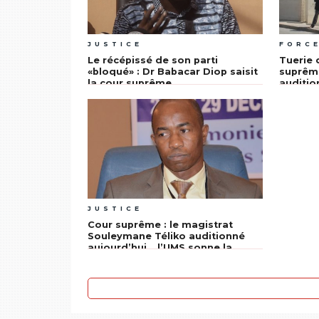
JUSTICE
FORC
Le récépissé de son parti
Tuerie 
«bloqué» : Dr Babacar Diop saisit
suprême
la cour suprême
auditio
des ar
JUSTICE
Cour suprême : le magistrat
Souleymane Téliko auditionné
aujourd’hui… l’UMS sonne la
mobilisation