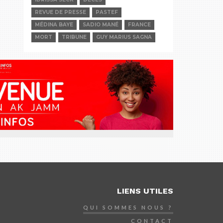
REVUE DE PRESSE
PASTEF
MÉDINA BAYE
SADIO MANÉ
FRANCE
MORT
TRIBUNE
GUY MARIUS SAGNA
LIENS UTILES
QUI SOMMES NOUS ?
CONTACT