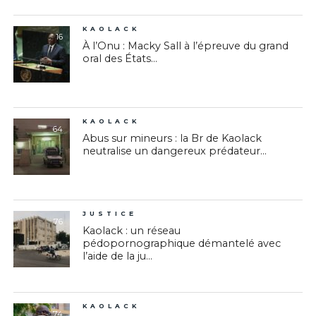
KAOLACK
16
À l’Onu : Macky Sall à l’épreuve du grand
oral des États...
KAOLACK
64
Abus sur mineurs : la Br de Kaolack
neutralise un dangereux prédateur...
JUSTICE
76
Kaolack : un réseau
pédopornographique démantelé avec
l’aide de la ju...
KAOLACK
74