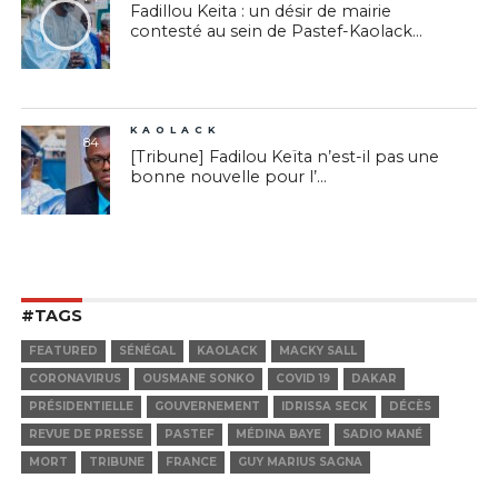
Fadillou Keita : un désir de mairie
contesté au sein de Pastef-Kaolack...
KAOLACK
84
[Tribune] Fadilou Keïta n’est-il pas une
bonne nouvelle pour l’...
#TAGS
FEATURED
SÉNÉGAL
KAOLACK
MACKY SALL
CORONAVIRUS
OUSMANE SONKO
COVID 19
DAKAR
PRÉSIDENTIELLE
GOUVERNEMENT
IDRISSA SECK
DÉCÈS
REVUE DE PRESSE
PASTEF
MÉDINA BAYE
SADIO MANÉ
MORT
TRIBUNE
FRANCE
GUY MARIUS SAGNA