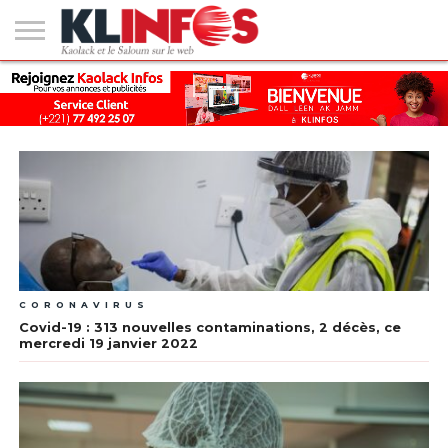
#2
(PAS
KAOLACK
POLITIQUE
ECONOMIE
SOCIÉTÉ
CULTURE
PEOPLE
SPORT
SANTÉ
AFRIQUE
INTERNATIONAL
EMPLOI &
DE
FORMATION
TITRE)
CORONAVIRUS
Covid-19 : 313 nouvelles contaminations, 2 décès, ce
mercredi 19 janvier 2022