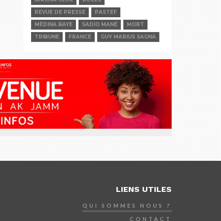
REVUE DE PRESSE
PASTEF
MÉDINA BAYE
SADIO MANÉ
MORT
TRIBUNE
FRANCE
GUY MARIUS SAGNA
LIENS UTILES
QUI SOMMES NOUS ?
CONTACT