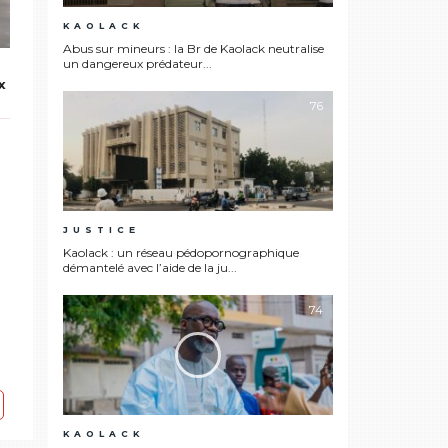
KAOLACK
Abus sur mineurs : la Br de Kaolack neutralise
un dangereux prédateur...
x
76
JUSTICE
Kaolack : un réseau pédopornographique
démantelé avec l’aide de la ju...
74
KAOLACK