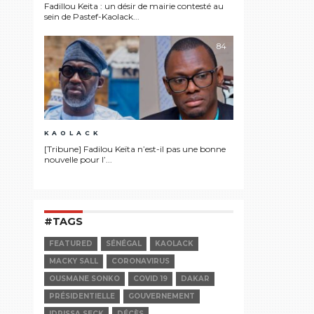
Fadillou Keita : un désir de mairie contesté au
sein de Pastef-Kaolack...
84
KAOLACK
[Tribune] Fadilou Keïta n’est-il pas une bonne
nouvelle pour l’...
#TAGS
FEATURED
SÉNÉGAL
KAOLACK
MACKY SALL
CORONAVIRUS
OUSMANE SONKO
COVID 19
DAKAR
PRÉSIDENTIELLE
GOUVERNEMENT
IDRISSA SECK
DÉCÈS