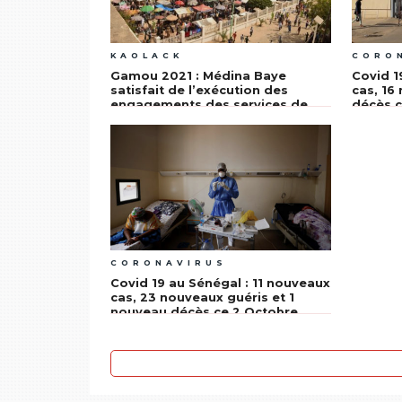
KAOLACK
CORO
Gamou 2021 : Médina Baye
Covid 1
satisfait de l’exécution des
cas, 16
engagements des services de
décès c
l’État
CORONAVIRUS
Covid 19 au Sénégal : 11 nouveaux
cas, 23 nouveaux guéris et 1
nouveau décès ce 2 Octobre
2021