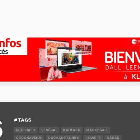
#TAGS
FEATURED
SÉNÉGAL
KAOLACK
MACKY SALL
CORONAVIRUS
OUSMANE SONKO
COVID 19
DAKAR