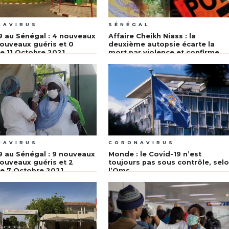
NAVIRUS
SÉNÉGAL
9 au Sénégal : 4 nouveaux
Affaire Cheikh Niass : la
nouveaux guéris et 0
deuxième autopsie écarte la
e 11 Octobre 2021
mort par violence et confirme
l’hyperglycémie consécutive à l
Covid-19
NAVIRUS
CORONAVIRUS
9 au Sénégal : 9 nouveaux
Monde : le Covid-19 n’est
nouveaux guéris et 2
toujours pas sous contrôle, sel
e 7 Octobre 2021
l’Oms