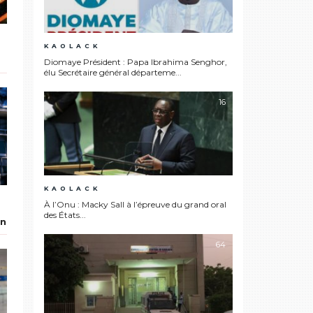
KAOLACK
Diomaye Président : Papa Ibrahima Senghor,
élu Secrétaire général départeme...
a
16
KAOLACK
À l’Onu : Macky Sall à l’épreuve du grand oral
des États...
on
64