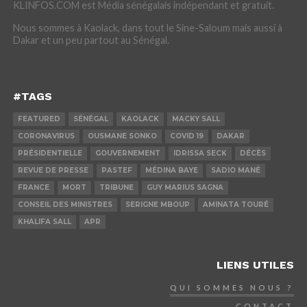
KLINFOS.COM est Média sénégalais indépendant et gratuit.
Nous sommes à Kaolack, dans tout le Sine-Saloum mais aussi à
Dakar et un peu partout au Sénégal.
#TAGS
FEATURED
SÉNÉGAL
KAOLACK
MACKY SALL
CORONAVIRUS
OUSMANE SONKO
COVID 19
DAKAR
PRÉSIDENTIELLE
GOUVERNEMENT
IDRISSA SECK
DÉCÈS
REVUE DE PRESSE
PASTEF
MÉDINA BAYE
SADIO MANÉ
FRANCE
MORT
TRIBUNE
GUY MARIUS SAGNA
CONSEIL DES MINISTRES
SERIGNE MBOUP
AMINATA TOURÉ
KHALIFA SALL
APR
LIENS UTILES
QUI SOMMES NOUS ?
CONTACT