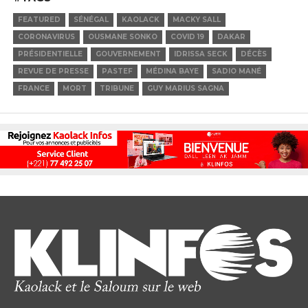
FEATURED
SÉNÉGAL
KAOLACK
MACKY SALL
CORONAVIRUS
OUSMANE SONKO
COVID 19
DAKAR
PRÉSIDENTIELLE
GOUVERNEMENT
IDRISSA SECK
DÉCÈS
REVUE DE PRESSE
PASTEF
MÉDINA BAYE
SADIO MANÉ
FRANCE
MORT
TRIBUNE
GUY MARIUS SAGNA