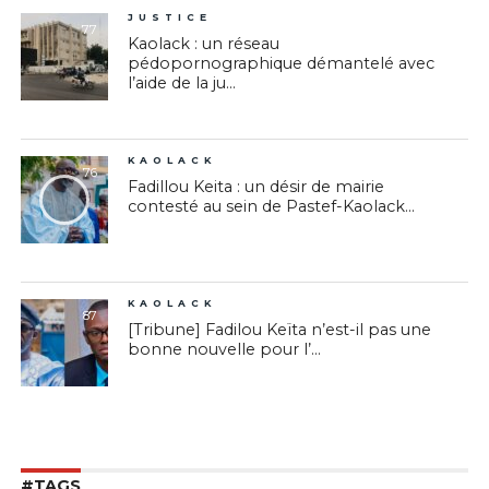
JUSTICE
77
Kaolack : un réseau
pédopornographique démantelé avec
l’aide de la ju...
KAOLACK
76
Fadillou Keita : un désir de mairie
contesté au sein de Pastef-Kaolack...
KAOLACK
87
[Tribune] Fadilou Keïta n’est-il pas une
bonne nouvelle pour l’...
#TAGS