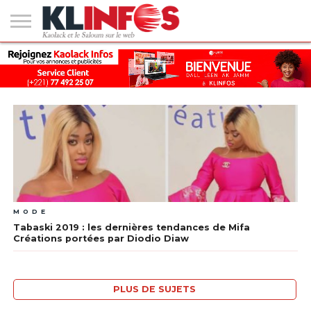
#2
(PAS
KAOLACK
POLITIQUE
ECONOMIE
SOCIÉTÉ
CULTURE
PEOPLE
SPORT
SANTÉ
AFRIQUE
INTERNATIONAL
EMPLOI &
DE
FORMATION
TITRE)
MODE
Tabaski 2019 : les dernières tendances de Mifa
Créations portées par Diodio Diaw
PLUS DE SUJETS