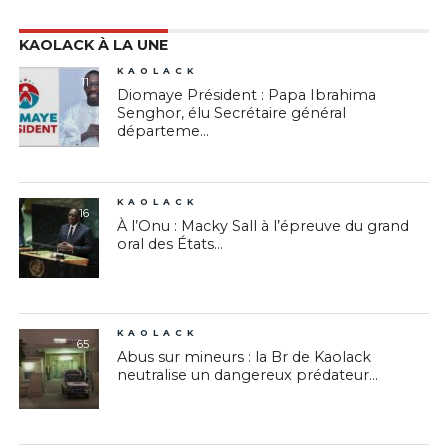
KAOLACK À LA UNE
KAOLACK
11
Diomaye Président : Papa Ibrahima
Senghor, élu Secrétaire général
départeme...
KAOLACK
16
À l’Onu : Macky Sall à l’épreuve du grand
oral des États...
KAOLACK
65
Abus sur mineurs : la Br de Kaolack
neutralise un dangereux prédateur...