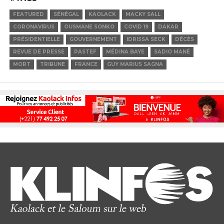
FEATURED
SÉNÉGAL
KAOLACK
MACKY SALL
CORONAVIRUS
OUSMANE SONKO
COVID 19
DAKAR
PRÉSIDENTIELLE
GOUVERNEMENT
IDRISSA SECK
DÉCÈS
REVUE DE PRESSE
PASTEF
MÉDINA BAYE
SADIO MANÉ
MORT
TRIBUNE
FRANCE
GUY MARIUS SAGNA