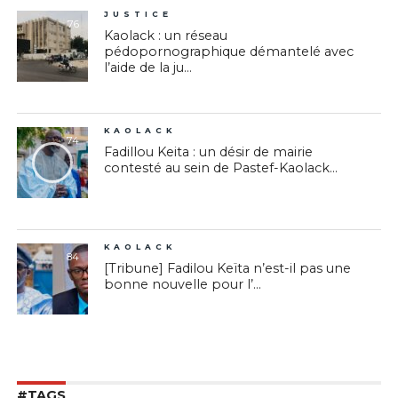
JUSTICE
76
Kaolack : un réseau
pédopornographique démantelé avec
l’aide de la ju...
KAOLACK
74
Fadillou Keita : un désir de mairie
contesté au sein de Pastef-Kaolack...
KAOLACK
84
[Tribune] Fadilou Keïta n’est-il pas une
bonne nouvelle pour l’...
#TAGS