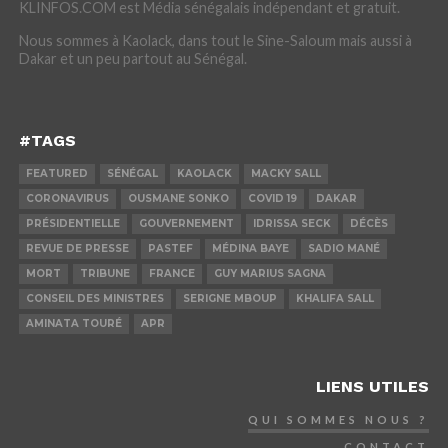
KLINFOS.COM est Média sénégalais indépendant et gratuit.
Nous sommes à Kaolack, dans tout le Sine-Saloum mais aussi à
Dakar et un peu partout au Sénégal.
#TAGS
FEATURED
SÉNÉGAL
KAOLACK
MACKY SALL
CORONAVIRUS
OUSMANE SONKO
COVID 19
DAKAR
PRÉSIDENTIELLE
GOUVERNEMENT
IDRISSA SECK
DÉCÈS
REVUE DE PRESSE
PASTEF
MÉDINA BAYE
SADIO MANÉ
MORT
TRIBUNE
FRANCE
GUY MARIUS SAGNA
CONSEIL DES MINISTRES
SERIGNE MBOUP
KHALIFA SALL
AMINATA TOURÉ
APR
LIENS UTILES
QUI SOMMES NOUS ?
CONTACT