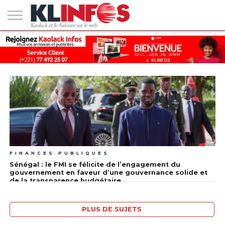
#2
(PAS
KAOLACK
POLITIQUE
ECONOMIE
SOCIÉTÉ
CULTURE
PEOPLE
SPORT
SANTÉ
AFRIQUE
INTERNATIONAL
EMPLOI &
DE
FORMATION
TITRE)
FINANCES PUBLIQUES
Sénégal : le FMI se félicite de l’engagement du
gouvernement en faveur d’une gouvernance solide et
de la transparence budgétaire
PLUS DE SUJETS