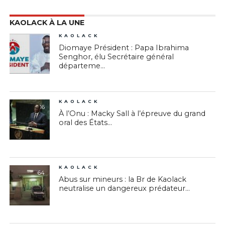
KAOLACK À LA UNE
KAOLACK
8
Diomaye Président : Papa Ibrahima
Senghor, élu Secrétaire général
départeme...
KAOLACK
16
À l’Onu : Macky Sall à l’épreuve du grand
oral des États...
KAOLACK
64
Abus sur mineurs : la Br de Kaolack
neutralise un dangereux prédateur...