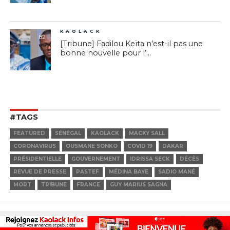
KAOLACK
82
[Tribune] Fadilou Keïta n’est-il pas une
bonne nouvelle pour l’...
#TAGS
FEATURED
SÉNÉGAL
KAOLACK
MACKY SALL
CORONAVIRUS
OUSMANE SONKO
COVID 19
DAKAR
PRÉSIDENTIELLE
GOUVERNEMENT
IDRISSA SECK
DÉCÈS
REVUE DE PRESSE
PASTEF
MÉDINA BAYE
SADIO MANÉ
MORT
TRIBUNE
FRANCE
GUY MARIUS SAGNA