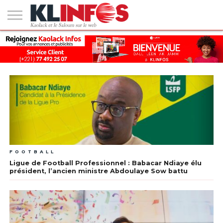
#2
(PAS
KAOLACK
POLITIQUE
ECONOMIE
SOCIÉTÉ
CULTURE
PEOPLE
SPORT
SANTÉ
AFRIQUE
INTERNATIONAL
EMPLOI &
DE
FORMATION
TITRE)
FOOTBALL
Ligue de Football Professionnel : Babacar Ndiaye élu
président, l’ancien ministre Abdoulaye Sow battu