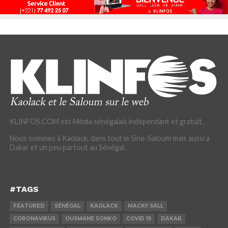
KLINFOS.COM est Média sénégalais indépendant et gratuit.
Nous sommes à Kaolack, dans tout le Sine-Saloum mais aussi à
Dakar et un peu partout au Sénégal.
#TAGS
FEATURED
SÉNÉGAL
KAOLACK
MACKY SALL
CORONAVIRUS
OUSMANE SONKO
COVID 19
DAKAR