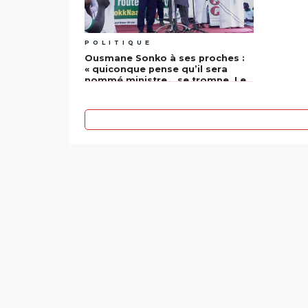
POLITIQUE
Ousmane Sonko à ses proches :
« quiconque pense qu’il sera
nommé ministre… se trompe. Le
Sénégal n’est pas… »