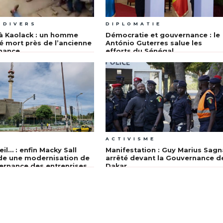
 DIVERS
DIPLOMATIE
à Kaolack : un homme
Démocratie et gouvernance : le
é mort près de l’ancienne
António Guterres salue les
nance
efforts du Sénégal
A
ACTIVISME
eil… : enfin Macky Sall
Manifestation : Guy Marius Sagn
e une modernisation de
arrêté devant la Gouvernance d
ernance des entreprises
Dakar
es de presse