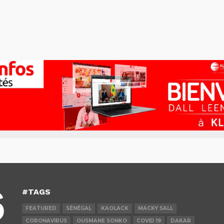
#TAGS
FEATURED
SÉNÉGAL
KAOLACK
MACKY SALL
CORONAVIRUS
OUSMANE SONKO
COVID 19
DAKAR