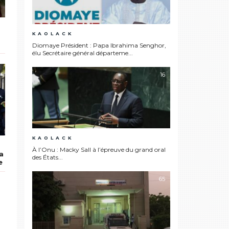
KAOLACK
Diomaye Président : Papa Ibrahima Senghor,
élu Secrétaire général départeme...
16
KAOLACK
À l’Onu : Macky Sall à l’épreuve du grand oral
a
des États...
e
65