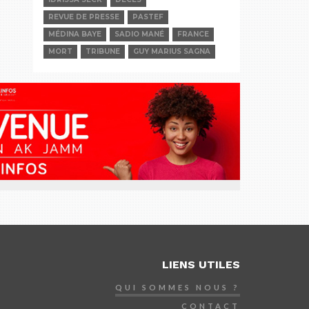
REVUE DE PRESSE
PASTEF
MÉDINA BAYE
SADIO MANÉ
FRANCE
MORT
TRIBUNE
GUY MARIUS SAGNA
LIENS UTILES
QUI SOMMES NOUS ?
CONTACT