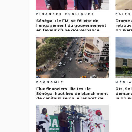
FINANCES PUBLIQUES
FAITS
Sénégal : le FMI se félicite de
Drame 
l’engagement du gouvernement
retrouv
en faveur d’une gouvernance
gouver
solide et de la transparence
budgétaire
ECONOMIE
MÉDI
Flux financiers illicites : le
Rts, Sol
Sénégal haut lieu de blanchiment
demand
de capitaux selon le rapport de
la gouv
l’institut de Bâle sur la
publiqu
gouvernance