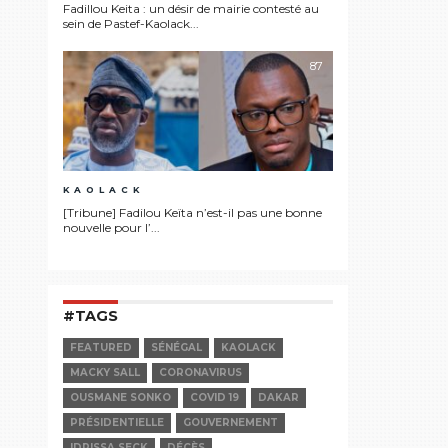
Fadillou Keita : un désir de mairie contesté au
sein de Pastef-Kaolack...
87
KAOLACK
[Tribune] Fadilou Keïta n’est-il pas une bonne
nouvelle pour l’...
#TAGS
FEATURED
SÉNÉGAL
KAOLACK
MACKY SALL
CORONAVIRUS
OUSMANE SONKO
COVID 19
DAKAR
PRÉSIDENTIELLE
GOUVERNEMENT
IDRISSA SECK
DÉCÈS