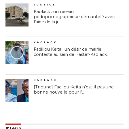
JUSTICE
76
Kaolack : un réseau
pédopornographique démantelé avec
l’aide de la ju...
KAOLACK
73
Fadillou Keita : un désir de mairie
contesté au sein de Pastef-Kaolack...
KAOLACK
83
[Tribune] Fadilou Keïta n’est-il pas une
bonne nouvelle pour l’...
#TAGS