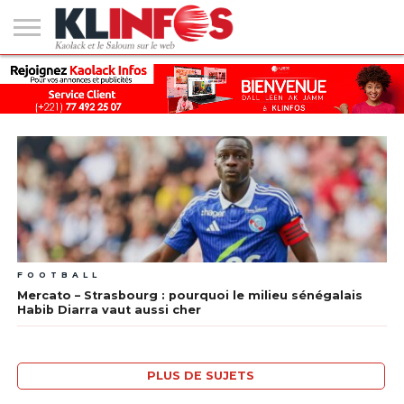
#2
(PAS
KAOLACK
POLITIQUE
ECONOMIE
SOCIÉTÉ
CULTURE
PEOPLE
SPORT
SANTÉ
AFRIQUE
INTERNATIONAL
EMPLOI &
DE
FORMATION
TITRE)
FOOTBALL
Mercato – Strasbourg : pourquoi le milieu sénégalais
Habib Diarra vaut aussi cher
PLUS DE SUJETS