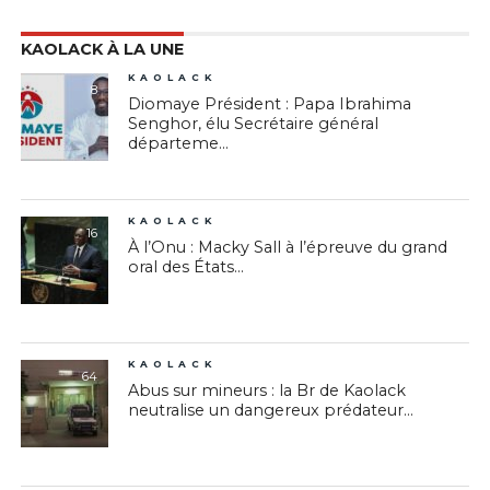
KAOLACK À LA UNE
KAOLACK
8
Diomaye Président : Papa Ibrahima
Senghor, élu Secrétaire général
départeme...
KAOLACK
16
À l’Onu : Macky Sall à l’épreuve du grand
oral des États...
KAOLACK
64
Abus sur mineurs : la Br de Kaolack
neutralise un dangereux prédateur...