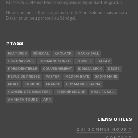
KLINFOS.COM est Média sénégalais indépendant et gratuit.
Nous sommes à Kaolack, dans tout le Sine-Saloum mais aussi à
Dakar et un peu partout au Sénégal.
#TAGS
FEATURED
SÉNÉGAL
KAOLACK
MACKY SALL
CORONAVIRUS
OUSMANE SONKO
COVID 19
DAKAR
PRÉSIDENTIELLE
GOUVERNEMENT
IDRISSA SECK
DÉCÈS
REVUE DE PRESSE
PASTEF
MÉDINA BAYE
SADIO MANÉ
MORT
TRIBUNE
FRANCE
GUY MARIUS SAGNA
CONSEIL DES MINISTRES
SERIGNE MBOUP
KHALIFA SALL
AMINATA TOURÉ
APR
LIENS UTILES
QUI SOMMES NOUS ?
CONTACT