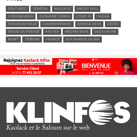
FEATURED
SÉNÉGAL
KAOLACK
MACKY SALL
CORONAVIRUS
OUSMANE SONKO
COVID 19
DAKAR
PRÉSIDENTIELLE
GOUVERNEMENT
IDRISSA SECK
DÉCÈS
REVUE DE PRESSE
PASTEF
MÉDINA BAYE
SADIO MANÉ
MORT
TRIBUNE
FRANCE
GUY MARIUS SAGNA