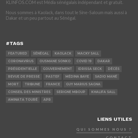
KLINFOS.COM est Média sénégalais indépendant et gratuit.
Nous sommes à Kaolack, dans tout le Sine-Saloum mais aussi à
Dakar et un peu partout au Sénégal.
#TAGS
FEATURED
SÉNÉGAL
KAOLACK
MACKY SALL
CORONAVIRUS
OUSMANE SONKO
COVID 19
DAKAR
PRÉSIDENTIELLE
GOUVERNEMENT
IDRISSA SECK
DÉCÈS
REVUE DE PRESSE
PASTEF
MÉDINA BAYE
SADIO MANÉ
MORT
TRIBUNE
FRANCE
GUY MARIUS SAGNA
CONSEIL DES MINISTRES
SERIGNE MBOUP
KHALIFA SALL
AMINATA TOURÉ
APR
LIENS UTILES
QUI SOMMES NOUS ?
CONTACT