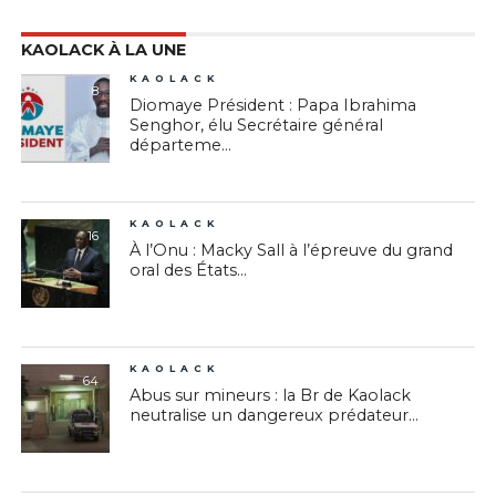
KAOLACK À LA UNE
KAOLACK
8
Diomaye Président : Papa Ibrahima
Senghor, élu Secrétaire général
départeme...
KAOLACK
16
À l’Onu : Macky Sall à l’épreuve du grand
oral des États...
KAOLACK
64
Abus sur mineurs : la Br de Kaolack
neutralise un dangereux prédateur...