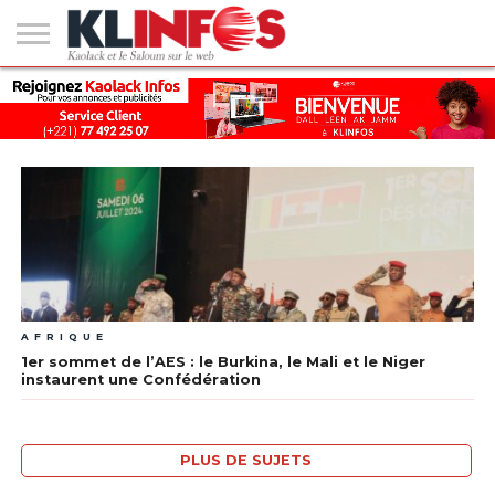
#2
(PAS
KAOLACK
POLITIQUE
ECONOMIE
SOCIÉTÉ
CULTURE
PEOPLE
SPORT
SANTÉ
AFRIQUE
INTERNATIONAL
EMPLOI &
DE
FORMATION
TITRE)
AFRIQUE
1er sommet de l’AES : le Burkina, le Mali et le Niger
instaurent une Confédération
PLUS DE SUJETS