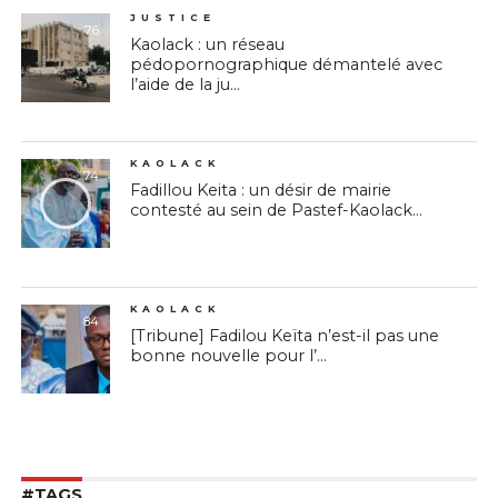
JUSTICE
76
Kaolack : un réseau
pédopornographique démantelé avec
l’aide de la ju...
KAOLACK
74
Fadillou Keita : un désir de mairie
contesté au sein de Pastef-Kaolack...
KAOLACK
84
[Tribune] Fadilou Keïta n’est-il pas une
bonne nouvelle pour l’...
#TAGS