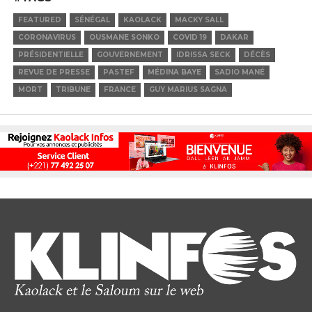
FEATURED
SÉNÉGAL
KAOLACK
MACKY SALL
CORONAVIRUS
OUSMANE SONKO
COVID 19
DAKAR
PRÉSIDENTIELLE
GOUVERNEMENT
IDRISSA SECK
DÉCÈS
REVUE DE PRESSE
PASTEF
MÉDINA BAYE
SADIO MANÉ
MORT
TRIBUNE
FRANCE
GUY MARIUS SAGNA