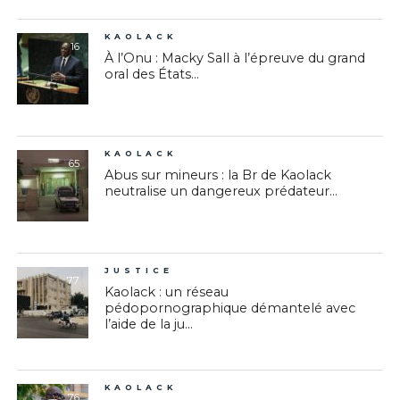
KAOLACK
16
À l’Onu : Macky Sall à l’épreuve du grand
oral des États...
KAOLACK
65
Abus sur mineurs : la Br de Kaolack
neutralise un dangereux prédateur...
JUSTICE
77
Kaolack : un réseau
pédopornographique démantelé avec
l’aide de la ju...
KAOLACK
76