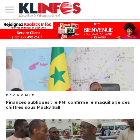
#2
(PAS
KAOLACK
POLITIQUE
ECONOMIE
SOCIÉTÉ
CULTURE
PEOPLE
SPORT
SANTÉ
AFRIQUE
INTERNATIONAL
EMPLOI &
DE
FORMATION
TITRE)
ECONOMIE
Finances publiques : le FMI confirme le maquillage des
chiffres sous Macky Sall