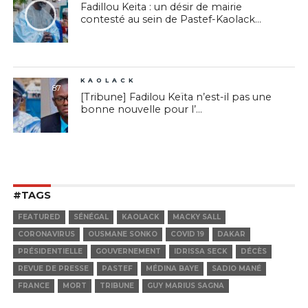
Fadillou Keita : un désir de mairie
contesté au sein de Pastef-Kaolack...
KAOLACK
87
[Tribune] Fadilou Keïta n’est-il pas une
bonne nouvelle pour l’...
#TAGS
FEATURED
SÉNÉGAL
KAOLACK
MACKY SALL
CORONAVIRUS
OUSMANE SONKO
COVID 19
DAKAR
PRÉSIDENTIELLE
GOUVERNEMENT
IDRISSA SECK
DÉCÈS
REVUE DE PRESSE
PASTEF
MÉDINA BAYE
SADIO MANÉ
FRANCE
MORT
TRIBUNE
GUY MARIUS SAGNA