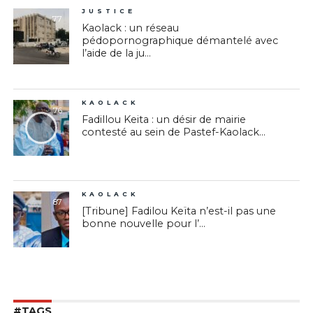
JUSTICE
77
Kaolack : un réseau
pédopornographique démantelé avec
l’aide de la ju...
KAOLACK
76
Fadillou Keita : un désir de mairie
contesté au sein de Pastef-Kaolack...
KAOLACK
87
[Tribune] Fadilou Keïta n’est-il pas une
bonne nouvelle pour l’...
#TAGS