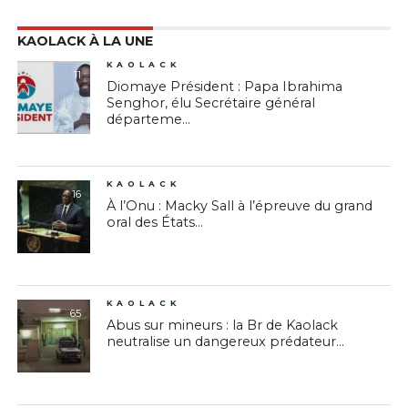
KAOLACK À LA UNE
KAOLACK
11
Diomaye Président : Papa Ibrahima
Senghor, élu Secrétaire général
départeme...
KAOLACK
16
À l’Onu : Macky Sall à l’épreuve du grand
oral des États...
KAOLACK
65
Abus sur mineurs : la Br de Kaolack
neutralise un dangereux prédateur...