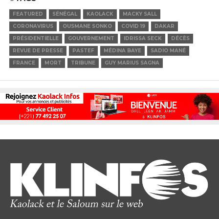
FEATURED
SÉNÉGAL
KAOLACK
MACKY SALL
CORONAVIRUS
OUSMANE SONKO
COVID 19
DAKAR
PRÉSIDENTIELLE
GOUVERNEMENT
IDRISSA SECK
DÉCÈS
REVUE DE PRESSE
PASTEF
MÉDINA BAYE
SADIO MANÉ
FRANCE
MORT
TRIBUNE
GUY MARIUS SAGNA