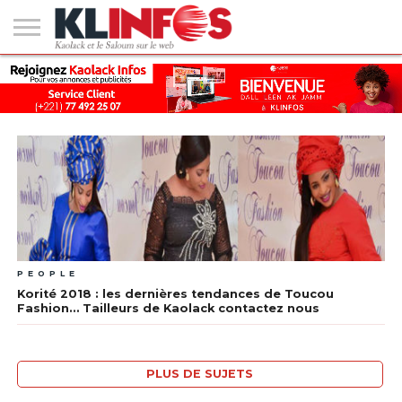
#2
(PAS
KAOLACK
POLITIQUE
ECONOMIE
SOCIÉTÉ
CULTURE
PEOPLE
SPORT
SANTÉ
AFRIQUE
INTERNATIONAL
EMPLOI &
DE
FORMATION
TITRE)
PEOPLE
Korité 2018 : les dernières tendances de Toucou
Fashion… Tailleurs de Kaolack contactez nous
PLUS DE SUJETS