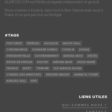
KLINFOS.COM est Média sénégalais indépendant et gratuit.
Nous sommes à Kaolack, dans tout le Sine-Saloum mais aussi à
Dakar et un peu partout au Sénégal.
#TAGS
FEATURED
SÉNÉGAL
KAOLACK
MACKY SALL
CORONAVIRUS
OUSMANE SONKO
COVID 19
DAKAR
PRÉSIDENTIELLE
GOUVERNEMENT
IDRISSA SECK
DÉCÈS
REVUE DE PRESSE
PASTEF
MÉDINA BAYE
SADIO MANÉ
FRANCE
MORT
TRIBUNE
GUY MARIUS SAGNA
CONSEIL DES MINISTRES
SERIGNE MBOUP
AMINATA TOURÉ
KHALIFA SALL
APR
LIENS UTILES
QUI SOMMES NOUS ?
CONTACT