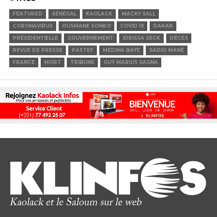
FEATURED
SÉNÉGAL
KAOLACK
MACKY SALL
CORONAVIRUS
OUSMANE SONKO
COVID 19
DAKAR
PRÉSIDENTIELLE
GOUVERNEMENT
IDRISSA SECK
DÉCÈS
REVUE DE PRESSE
PASTEF
MÉDINA BAYE
SADIO MANÉ
FRANCE
MORT
TRIBUNE
GUY MARIUS SAGNA