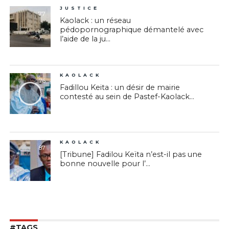
JUSTICE
77
Kaolack : un réseau
pédopornographique démantelé avec
l’aide de la ju...
KAOLACK
76
Fadillou Keita : un désir de mairie
contesté au sein de Pastef-Kaolack...
KAOLACK
87
[Tribune] Fadilou Keïta n’est-il pas une
bonne nouvelle pour l’...
#TAGS