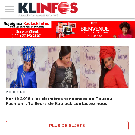
#2
(PAS
KAOLACK
POLITIQUE
ECONOMIE
SOCIÉTÉ
CULTURE
PEOPLE
SPORT
SANTÉ
AFRIQUE
INTERNATIONAL
EMPLOI &
DE
FORMATION
TITRE)
PEOPLE
Korité 2018 : les dernières tendances de Toucou
Fashion… Tailleurs de Kaolack contactez nous
PLUS DE SUJETS