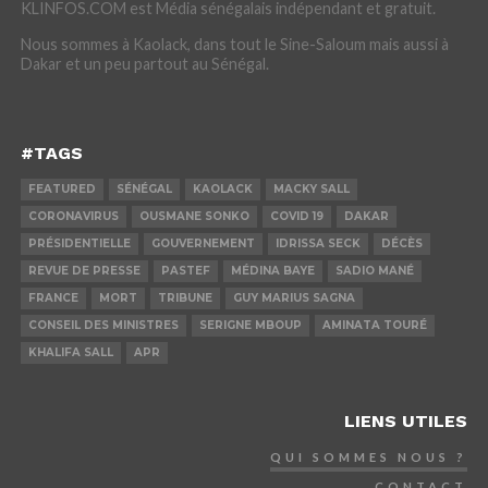
KLINFOS.COM est Média sénégalais indépendant et gratuit.
Nous sommes à Kaolack, dans tout le Sine-Saloum mais aussi à
Dakar et un peu partout au Sénégal.
#TAGS
FEATURED
SÉNÉGAL
KAOLACK
MACKY SALL
CORONAVIRUS
OUSMANE SONKO
COVID 19
DAKAR
PRÉSIDENTIELLE
GOUVERNEMENT
IDRISSA SECK
DÉCÈS
REVUE DE PRESSE
PASTEF
MÉDINA BAYE
SADIO MANÉ
FRANCE
MORT
TRIBUNE
GUY MARIUS SAGNA
CONSEIL DES MINISTRES
SERIGNE MBOUP
AMINATA TOURÉ
KHALIFA SALL
APR
LIENS UTILES
QUI SOMMES NOUS ?
CONTACT