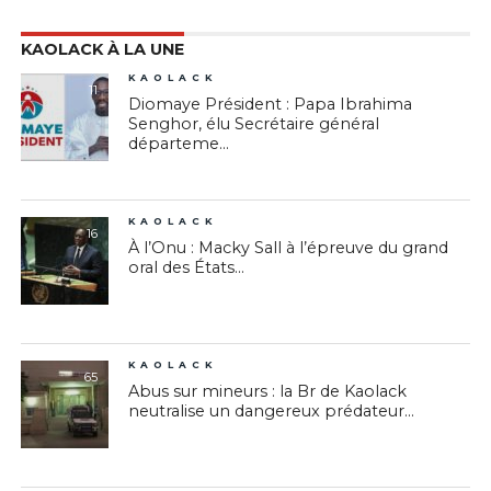
KAOLACK À LA UNE
KAOLACK
11
Diomaye Président : Papa Ibrahima
Senghor, élu Secrétaire général
départeme...
KAOLACK
16
À l’Onu : Macky Sall à l’épreuve du grand
oral des États...
KAOLACK
65
Abus sur mineurs : la Br de Kaolack
neutralise un dangereux prédateur...