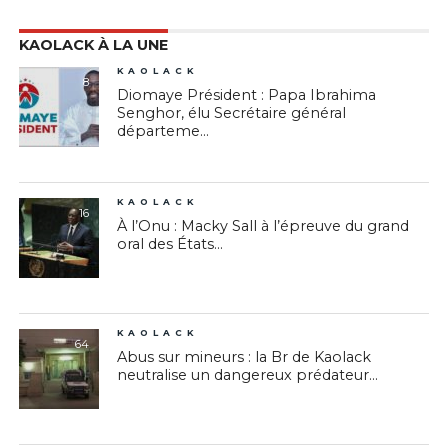
KAOLACK À LA UNE
KAOLACK
8
Diomaye Président : Papa Ibrahima
Senghor, élu Secrétaire général
départeme...
KAOLACK
16
À l’Onu : Macky Sall à l’épreuve du grand
oral des États...
KAOLACK
64
Abus sur mineurs : la Br de Kaolack
neutralise un dangereux prédateur...