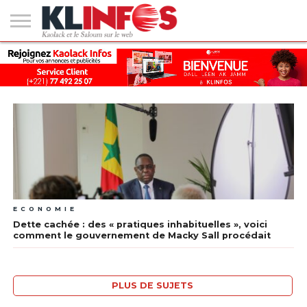
#2
(PAS
KAOLACK
POLITIQUE
ECONOMIE
SOCIÉTÉ
CULTURE
PEOPLE
SPORT
SANTÉ
AFRIQUE
INTERNATIONAL
EMPLOI &
DE
FORMATION
TITRE)
ECONOMIE
Dette cachée : des « pratiques inhabituelles », voici
comment le gouvernement de Macky Sall procédait
PLUS DE SUJETS