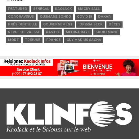
FEATURED
SÉNÉGAL
KAOLACK
MACKY SALL
CORONAVIRUS
OUSMANE SONKO
COVID 19
DAKAR
PRÉSIDENTIELLE
GOUVERNEMENT
IDRISSA SECK
DÉCÈS
REVUE DE PRESSE
PASTEF
MÉDINA BAYE
SADIO MANÉ
MORT
TRIBUNE
FRANCE
GUY MARIUS SAGNA