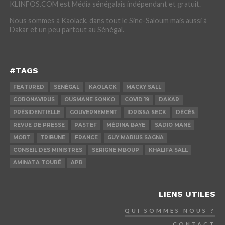
KLINFOS.COM est Média sénégalais indépendant et gratuit.
Nous sommes à Kaolack, dans tout le Sine-Saloum mais aussi à
Dakar et un peu partout au Sénégal.
#TAGS
FEATURED
SÉNÉGAL
KAOLACK
MACKY SALL
CORONAVIRUS
OUSMANE SONKO
COVID 19
DAKAR
PRÉSIDENTIELLE
GOUVERNEMENT
IDRISSA SECK
DÉCÈS
REVUE DE PRESSE
PASTEF
MÉDINA BAYE
SADIO MANÉ
MORT
TRIBUNE
FRANCE
GUY MARIUS SAGNA
CONSEIL DES MINISTRES
SERIGNE MBOUP
KHALIFA SALL
AMINATA TOURÉ
APR
LIENS UTILES
QUI SOMMES NOUS ?
CONTACT