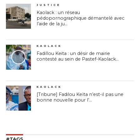
JUSTICE
76
Kaolack : un réseau
pédopornographique démantelé avec
l’aide de la ju...
KAOLACK
74
Fadillou Keita : un désir de mairie
contesté au sein de Pastef-Kaolack...
KAOLACK
84
[Tribune] Fadilou Keïta n’est-il pas une
bonne nouvelle pour l’...
#TAGS