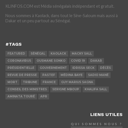
KLINFOS.COM est Média sénégalais indépendant et gratuit.
Nous sommes à Kaolack, dans tout le Sine-Saloum mais aussi à
Dakar et un peu partout au Sénégal.
#TAGS
FEATURED
SÉNÉGAL
KAOLACK
MACKY SALL
CORONAVIRUS
OUSMANE SONKO
COVID 19
DAKAR
PRÉSIDENTIELLE
GOUVERNEMENT
IDRISSA SECK
DÉCÈS
REVUE DE PRESSE
PASTEF
MÉDINA BAYE
SADIO MANÉ
MORT
TRIBUNE
FRANCE
GUY MARIUS SAGNA
CONSEIL DES MINISTRES
SERIGNE MBOUP
KHALIFA SALL
AMINATA TOURÉ
APR
LIENS UTILES
QUI SOMMES NOUS ?