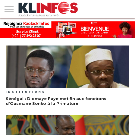
#2
(PAS
KAOLACK
POLITIQUE
ECONOMIE
SOCIÉTÉ
CULTURE
PEOPLE
SPORT
SANTÉ
AFRIQUE
INTERNATIONAL
EMPLOI &
DE
FORMATION
TITRE)
INSTITUTIONS
Sénégal : Diomaye Faye met fin aux fonctions
d’Ousmane Sonko à la Primature