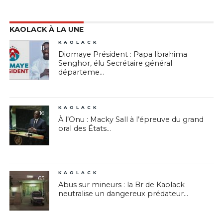
KAOLACK À LA UNE
KAOLACK
11
Diomaye Président : Papa Ibrahima
Senghor, élu Secrétaire général
départeme...
KAOLACK
16
À l’Onu : Macky Sall à l’épreuve du grand
oral des États...
KAOLACK
65
Abus sur mineurs : la Br de Kaolack
neutralise un dangereux prédateur...