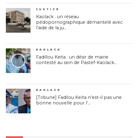
JUSTICE
77
Kaolack : un réseau
pédopornographique démantelé avec
l’aide de la ju...
KAOLACK
76
Fadillou Keita : un désir de mairie
contesté au sein de Pastef-Kaolack...
KAOLACK
86
[Tribune] Fadilou Keïta n’est-il pas une
bonne nouvelle pour l’...