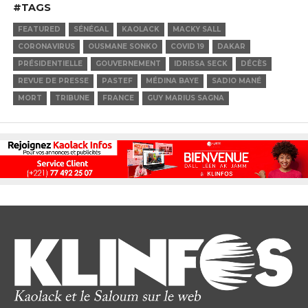
#TAGS
FEATURED
SÉNÉGAL
KAOLACK
MACKY SALL
CORONAVIRUS
OUSMANE SONKO
COVID 19
DAKAR
PRÉSIDENTIELLE
GOUVERNEMENT
IDRISSA SECK
DÉCÈS
REVUE DE PRESSE
PASTEF
MÉDINA BAYE
SADIO MANÉ
MORT
TRIBUNE
FRANCE
GUY MARIUS SAGNA