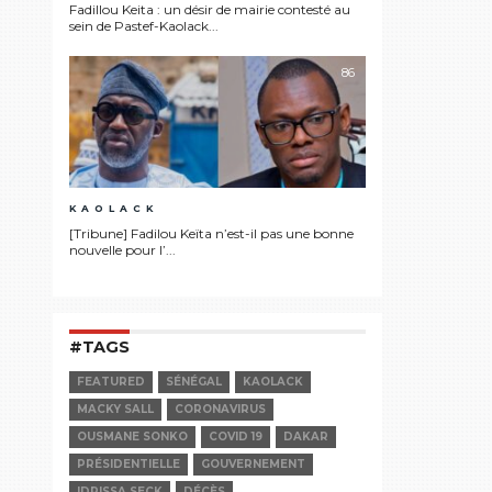
Fadillou Keita : un désir de mairie contesté au
sein de Pastef-Kaolack...
86
KAOLACK
[Tribune] Fadilou Keïta n’est-il pas une bonne
nouvelle pour l’...
#TAGS
FEATURED
SÉNÉGAL
KAOLACK
MACKY SALL
CORONAVIRUS
OUSMANE SONKO
COVID 19
DAKAR
PRÉSIDENTIELLE
GOUVERNEMENT
IDRISSA SECK
DÉCÈS