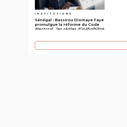
INSTITUTIONS
Sénégal : Bassirou Diomaye Faye
promulgue la réforme du Code
électoral…les règles d’inéligibilité
revues et encadrées