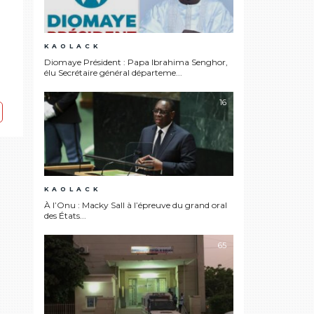
KAOLACK
Diomaye Président : Papa Ibrahima Senghor,
élu Secrétaire général départeme...
16
KAOLACK
À l’Onu : Macky Sall à l’épreuve du grand oral
des États...
65