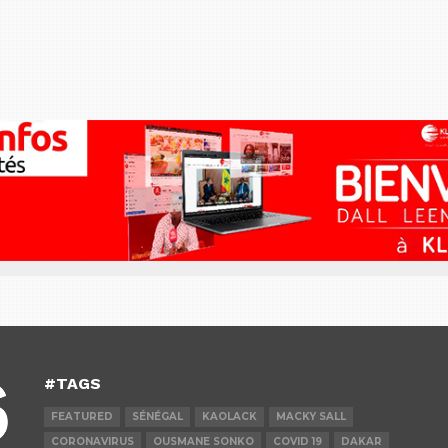
#TAGS
FEATURED
SÉNÉGAL
KAOLACK
MACKY SALL
CORONAVIRUS
OUSMANE SONKO
COVID 19
DAKAR