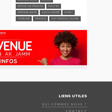
REVUE DE PRESSE
PASTEF
MÉDINA BAYE
SADIO MANÉ
MORT
TRIBUNE
FRANCE
GUY MARIUS SAGNA
LIENS UTILES
QUI SOMMES NOUS ?
CONTACT