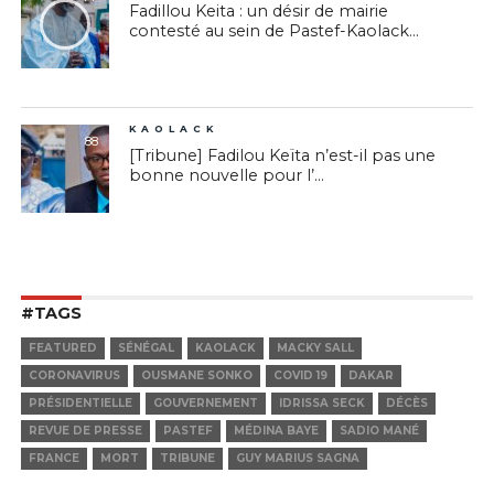
Fadillou Keita : un désir de mairie
contesté au sein de Pastef-Kaolack...
KAOLACK
88
[Tribune] Fadilou Keïta n’est-il pas une
bonne nouvelle pour l’...
#TAGS
FEATURED
SÉNÉGAL
KAOLACK
MACKY SALL
CORONAVIRUS
OUSMANE SONKO
COVID 19
DAKAR
PRÉSIDENTIELLE
GOUVERNEMENT
IDRISSA SECK
DÉCÈS
REVUE DE PRESSE
PASTEF
MÉDINA BAYE
SADIO MANÉ
FRANCE
MORT
TRIBUNE
GUY MARIUS SAGNA