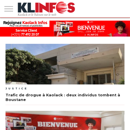
#2
(PAS
KAOLACK
POLITIQUE
ECONOMIE
SOCIÉTÉ
CULTURE
PEOPLE
SPORT
SANTÉ
AFRIQUE
INTERNATIONAL
EMPLOI &
DE
FORMATION
TITRE)
JUSTICE
Trafic de drogue à Kaolack : deux individus tombent à
Boustane