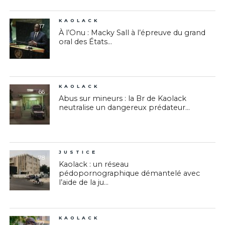
KAOLACK
17
À l’Onu : Macky Sall à l’épreuve du grand
oral des États...
KAOLACK
66
Abus sur mineurs : la Br de Kaolack
neutralise un dangereux prédateur...
JUSTICE
78
Kaolack : un réseau
pédopornographique démantelé avec
l’aide de la ju...
KAOLACK
77