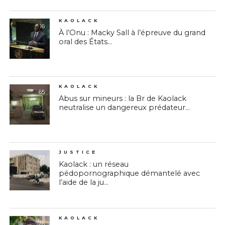
KAOLACK
16
À l’Onu : Macky Sall à l’épreuve du grand
oral des États...
KAOLACK
65
Abus sur mineurs : la Br de Kaolack
neutralise un dangereux prédateur...
JUSTICE
77
Kaolack : un réseau
pédopornographique démantelé avec
l’aide de la ju...
KAOLACK
76