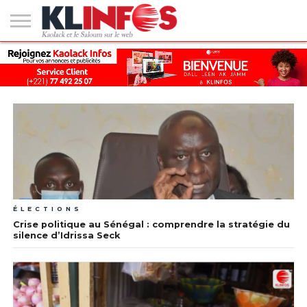
#2
(PAS
KAOLACK
POLITIQUE
ECONOMIE
SOCIÉTÉ
CULTURE
PEOPLE
SPORT
SANTÉ
AFRIQUE
INTERNATIONAL
EMPLOI &
DE
FORMATION
TITRE)
ÉLECTIONS
Crise politique au Sénégal : comprendre la stratégie du
silence d’Idrissa Seck