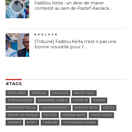
Fadillou Keita : un désir de mairie
contesté au sein de Pastef-Kaolack...
KAOLACK
87
[Tribune] Fadilou Keïta n’est-il pas une
bonne nouvelle pour l’...
#TAGS
FEATURED
SÉNÉGAL
KAOLACK
MACKY SALL
CORONAVIRUS
OUSMANE SONKO
COVID 19
DAKAR
PRÉSIDENTIELLE
GOUVERNEMENT
IDRISSA SECK
DÉCÈS
REVUE DE PRESSE
PASTEF
MÉDINA BAYE
SADIO MANÉ
FRANCE
MORT
TRIBUNE
GUY MARIUS SAGNA