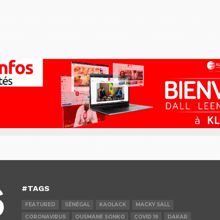
#TAGS
FEATURED
SÉNÉGAL
KAOLACK
MACKY SALL
CORONAVIRUS
OUSMANE SONKO
COVID 19
DAKAR