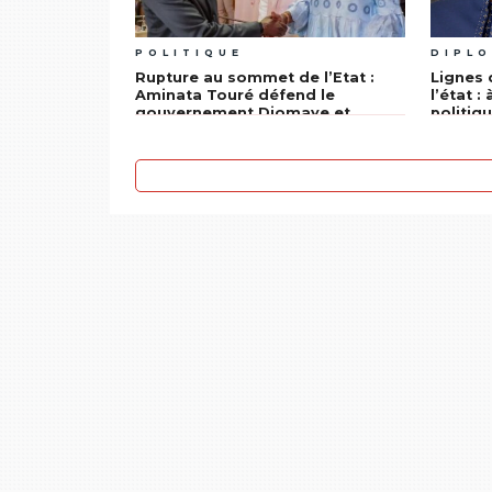
POLITIQUE
DIPL
Rupture au sommet de l’Etat :
Lignes 
Aminata Touré défend le
l’état :
gouvernement Diomaye et
politiq
appelle Pastef à privilégier « les
intérêts du Sénégal »