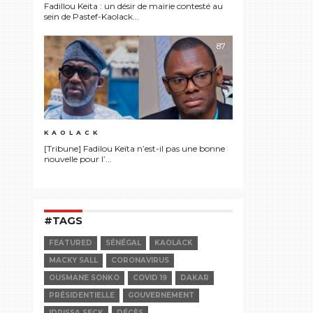
Fadillou Keita : un désir de mairie contesté au
sein de Pastef-Kaolack...
87
KAOLACK
[Tribune] Fadilou Keïta n’est-il pas une bonne
nouvelle pour l’...
#TAGS
FEATURED
SÉNÉGAL
KAOLACK
MACKY SALL
CORONAVIRUS
OUSMANE SONKO
COVID 19
DAKAR
PRÉSIDENTIELLE
GOUVERNEMENT
IDRISSA SECK
DÉCÈS