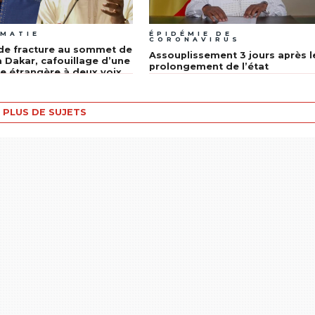
OMATIE
ÉPIDÉMIE DE
CORONAVIRUS
de fracture au sommet de
Assouplissement 3 jours après l
 à Dakar, cafouillage d’une
prolongement de l’état
ue étrangère à deux voix
d’urgence : tâtonnement au
sommet de l’Etat dans la gestio
du Coronavirus
PLUS DE SUJETS