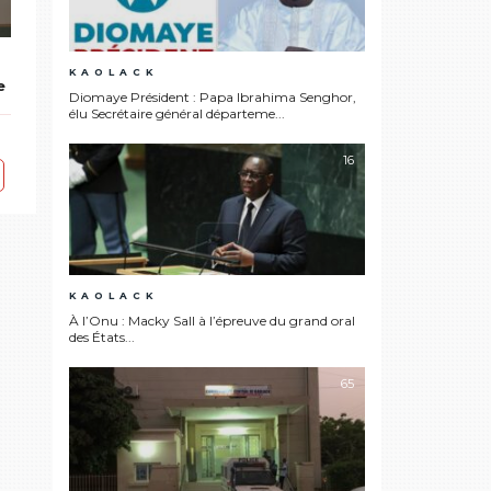
KAOLACK
e
Diomaye Président : Papa Ibrahima Senghor,
élu Secrétaire général départeme...
n
16
KAOLACK
À l’Onu : Macky Sall à l’épreuve du grand oral
des États...
65