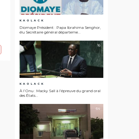
KAOLACK
Diomaye Président : Papa Ibrahima Senghor,
élu Secrétaire général départeme...
16
KAOLACK
À l’Onu : Macky Sall à l’épreuve du grand oral
des États...
64