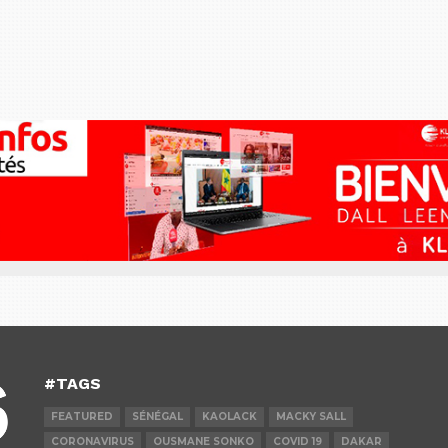
#TAGS
FEATURED
SÉNÉGAL
KAOLACK
MACKY SALL
CORONAVIRUS
OUSMANE SONKO
COVID 19
DAKAR