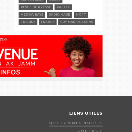
REVUE DE PRESSE
PASTEF
MÉDINA BAYE
SADIO MANÉ
MORT
TRIBUNE
FRANCE
GUY MARIUS SAGNA
LIENS UTILES
QUI SOMMES NOUS ?
CONTACT