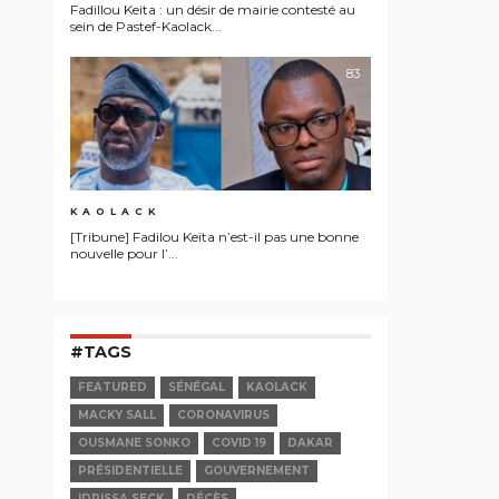
Fadillou Keita : un désir de mairie contesté au
sein de Pastef-Kaolack...
83
KAOLACK
[Tribune] Fadilou Keïta n’est-il pas une bonne
nouvelle pour l’...
#TAGS
FEATURED
SÉNÉGAL
KAOLACK
MACKY SALL
CORONAVIRUS
OUSMANE SONKO
COVID 19
DAKAR
PRÉSIDENTIELLE
GOUVERNEMENT
IDRISSA SECK
DÉCÈS