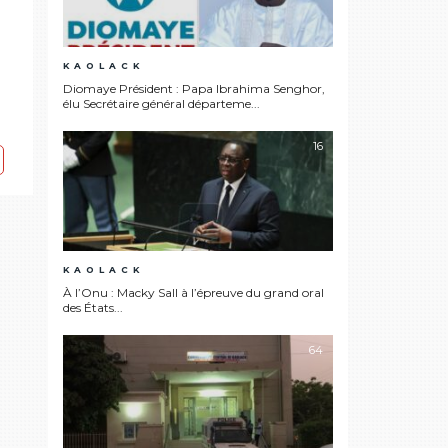
KAOLACK
Diomaye Président : Papa Ibrahima Senghor,
élu Secrétaire général départeme...
16
KAOLACK
À l’Onu : Macky Sall à l’épreuve du grand oral
des États...
64