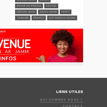
REVUE DE PRESSE
PASTEF
MÉDINA BAYE
SADIO MANÉ
MORT
TRIBUNE
FRANCE
GUY MARIUS SAGNA
LIENS UTILES
QUI SOMMES NOUS ?
CONTACT