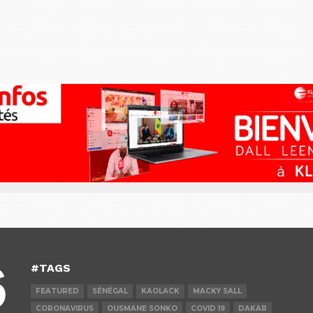
#TAGS
FEATURED
SÉNÉGAL
KAOLACK
MACKY SALL
CORONAVIRUS
OUSMANE SONKO
COVID 19
DAKAR