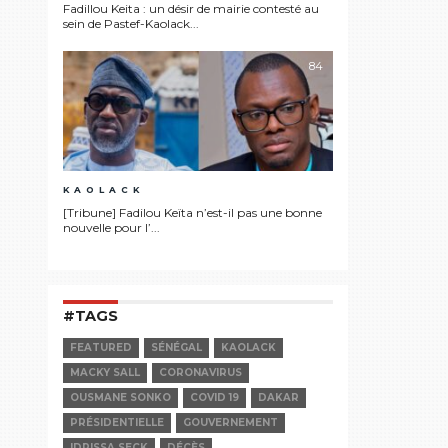
Fadillou Keita : un désir de mairie contesté au
sein de Pastef-Kaolack...
84
KAOLACK
[Tribune] Fadilou Keïta n’est-il pas une bonne
nouvelle pour l’...
#TAGS
FEATURED
SÉNÉGAL
KAOLACK
MACKY SALL
CORONAVIRUS
OUSMANE SONKO
COVID 19
DAKAR
PRÉSIDENTIELLE
GOUVERNEMENT
IDRISSA SECK
DÉCÈS