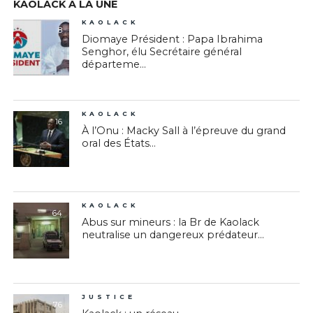
KAOLACK À LA UNE
KAOLACK
8
Diomaye Président : Papa Ibrahima
Senghor, élu Secrétaire général
départeme...
KAOLACK
16
À l’Onu : Macky Sall à l’épreuve du grand
oral des États...
KAOLACK
64
Abus sur mineurs : la Br de Kaolack
neutralise un dangereux prédateur...
JUSTICE
76