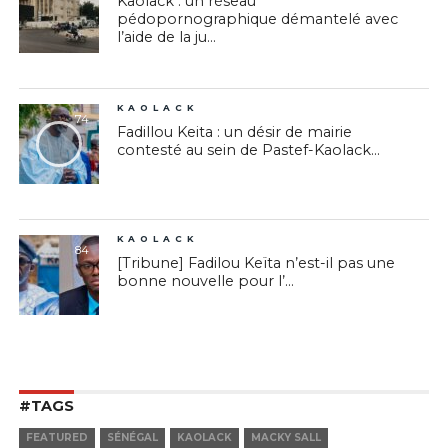
Kaolack : un réseau
pédopornographique démantelé avec
l’aide de la ju...
KAOLACK
74
Fadillou Keita : un désir de mairie
contesté au sein de Pastef-Kaolack...
KAOLACK
84
[Tribune] Fadilou Keïta n’est-il pas une
bonne nouvelle pour l’...
#TAGS
FEATURED
SÉNÉGAL
KAOLACK
MACKY SALL