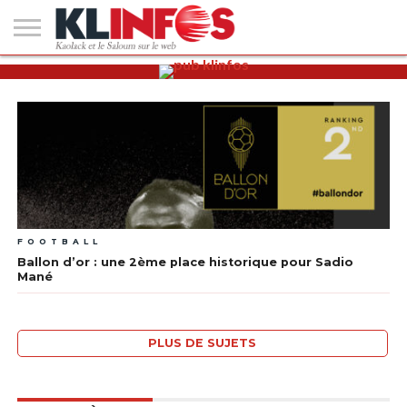
#2
(PAS
KAOLACK
POLITIQUE
ECONOMIE
SOCIÉTÉ
CULTURE
PEOPLE
SPORT
SANTÉ
AFRIQUE
INTERNATIONAL
EMPLOI &
DE
FORMATION
TITRE)
FOOTBALL
Ballon d’or : une 2ème place historique pour Sadio
Mané
PLUS DE SUJETS