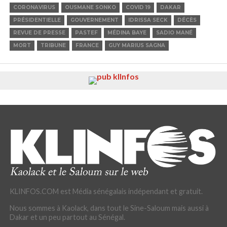
CORONAVIRUS
OUSMANE SONKO
COVID 19
DAKAR
PRÉSIDENTIELLE
GOUVERNEMENT
IDRISSA SECK
DÉCÈS
REVUE DE PRESSE
PASTEF
MÉDINA BAYE
SADIO MANÉ
MORT
TRIBUNE
FRANCE
GUY MARIUS SAGNA
KLINFOS.COM est Média sénégalais indépendant et gratuit.
Nous sommes à Kaolack, dans tout le Sine-Saloum mais aussi à
Dakar et un peu partout au Sénégal.